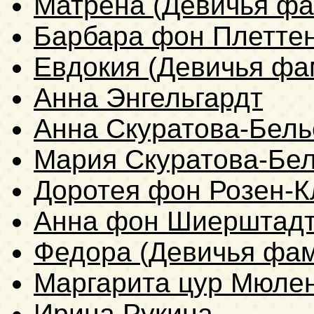
Матрена (Девичья фа
Барбара фон Плетте
Евдокия (Девичья фа
Анна Энгельгардт
Анна Скуратова-Бель
Мария Скуратова-Бе
Доротея фон Розен-
Анна фон Шиерштад
Федора (Девичья фам
Маргарита цур Мюле
Ирина Рукина