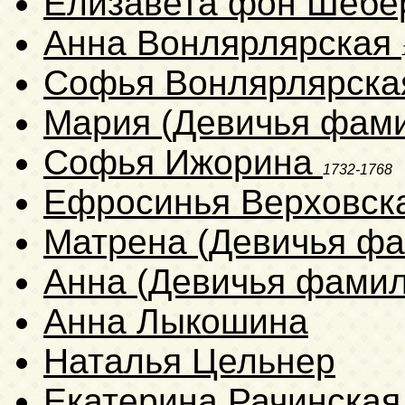
Елизавета фон Шебе
Анна Вонлярлярская
Софья Вонлярлярск
Мария (Девичья фам
Софья Ижорина
1732-1768
Ефросинья Верховск
Матрена (Девичья ф
Анна (Девичья фамил
Анна Лыкошина
Наталья Цельнер
Екатерина Рачинска