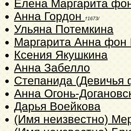
Елена Маргарита фо
Анна Гордон
†1673/
Ульяна Потемкина
Маргарита Анна фон
Ксения Якушкина
Анна Забелло
Степанида (Девичья 
Анна Огонь-Догановс
Дарья Воейкова
(Имя неизвестно) Ме