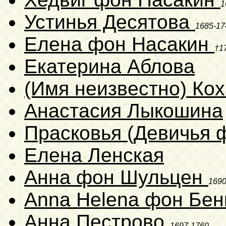
1
Устинья Десятова
1685-17
Елена фон Насакин
†1
Екатерина Аблова
(Имя неизвестно) Ко
Анастасия Лыкошина
Прасковья (Девичья 
Елена Ленская
Анна фон Шульцен
1690
Anna Helena фон Бе
Анна Пестрово
1697-1760