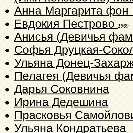
Анна Маргарита фон
Евдокия Пестрово
1669
Анисья (Девичья фам
Софья Друцкая-Соко
Ульяна Донец-Захар
Пелагея (Девичья фа
Дарья Соковнина
Ирина Дедешина
Прасковья Самойлов
Ульяна Кондратьева