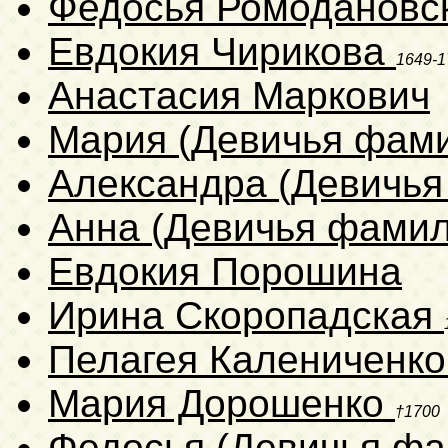
Федосья Ромодановс
Евдокия Чирикова
1649-1
Анастасия Маркович
Мария (Девичья фам
Александра (Девичья
Анна (Девичья фамил
Евдокия Порошина
Ирина Скоропадская
Пелагея Калениченк
Мария Дорошенко
†1700
Федосья (Девичья фа