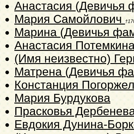
Анастасия (Девичья 
Мария Самойлович
†17
Марина (Девичья фам
Анастасия Потемкин
(Имя неизвестно) Гер
Матрена (Девичья фа
Констанция Погорже
Мария Бурдукова
Прасковья Дербенев
Евдокия Дунина-Борк