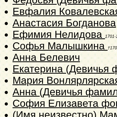
Евфалия Ковалевск
Анастасия Богданова
Ефимия Нелидова
1701-
Софья Малышкина
†170
Анна Белевич
Екатерина (Девичья 
Мария Вонлярлярска
Анна (Девичья фамил
София Елизавета фо
(Имя неизвестно) Ма