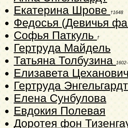
Екатерина Шрове
†1648
Федосья (Девичья фа
Софья Паткуль
†
Гертруда Майдель
Татьяна Толбузина
1602-
Елизавета Цеханови
Гертруда Энгельгард
Елена Сунбулова
Евдокия Полевая
Доротея фон Тизенга