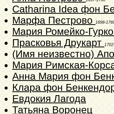
Catharina Idea фон 
Марфа Пестрово
1698-176
Мария Ромейко-Гурк
Прасковья Друкарт
1702
(Имя неизвестно) Ап
Мария Римская-Корс
Анна Мария фон Бе
Клара фон Бенкенд
Евдокия Лагода
Татьяна Воронец