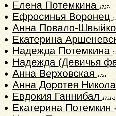
Елена Потемкина
1727-
Ефросинья Воронец
1
Анна Повало-Швыйк
Екатерина Аршеневс
Надежда Потемкина
1
Надежда (Девичья фа
Анна Верховская
1731-
Анна Доротея Никол
Евдокия Ганнибал
1731-1
Екатерина Потемкин