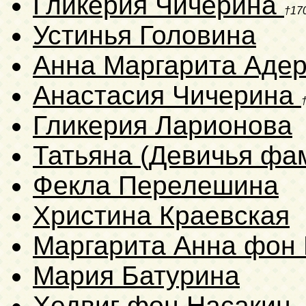
Гликерия Чичерина
†17
Устинья Головина
Анна Маргарита Адер
Анастасия Чичерина
Гликерия Ларионова
Татьяна (Девичья фа
Фекла Перелешина
Христина Краевская
Маргарита Анна фон 
Мария Батурина
Хедвиг фон Насакин