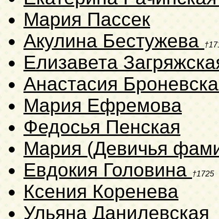
Мария Пассек
Акулина Бестужева
†17
Елизавета Загряжск
Анастасия Броневска
Мария Ефремова
Федосья Пенская
Мария (Девичья фами
Евдокия Головина
†1725
Ксения Коренева
Ульяна Данилевская