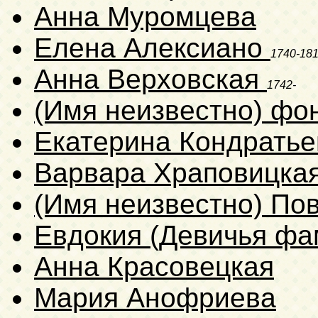
Анна Муромцева
Елена Алексиано
1740-18
Анна Верховская
1742-
(Имя неизвестно) фо
Екатерина Кондратье
Варвара Храповицка
(Имя неизвестно) По
Евдокия (Девичья фа
Анна Красовецкая
Мария Анофриева