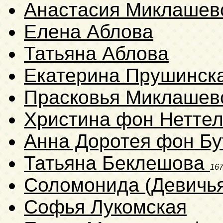
Анастасия Миклашев
Елена Аблова
Татьяна Аблова
Екатерина Прушинск
Прасковья Миклашев
Христина фон Нетте
Анна Доротея фон Бу
Татьяна Беклешова
16
Соломонида (Девичь
Софья Лукомская