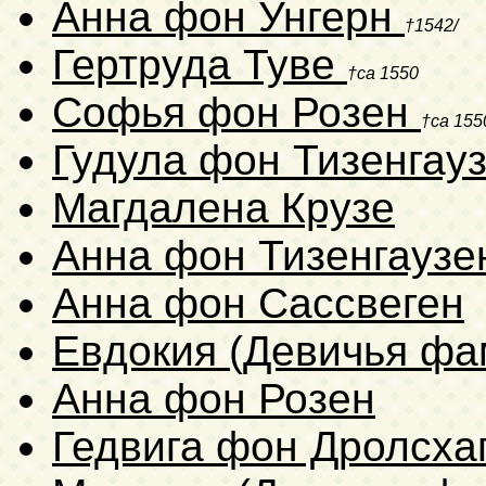
Анна фон Унгерн
†1542/
Гертруда Туве
†ca 1550
Софья фон Розен
†ca 155
Гудула фон Тизенгау
Магдалена Крузе
Анна фон Тизенгауз
Анна фон Сассвеген
Евдокия (Девичья фа
Анна фон Розен
Гедвига фон Дролсха