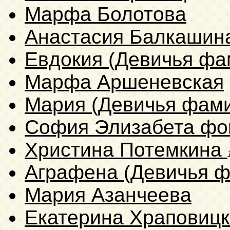
Марфа Болотова
Анастасия Балкашин
Евдокия (Девичья фа
Марфа Аршеневская
Мария (Девичья фами
София Элизабета ф
Христина Потемкина
Аграфена (Девичья ф
Мария Азанчеева
Екатерина Храповиц