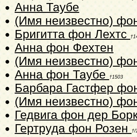
Анна Таубе
(Имя неизвестно) фо
Бригитта фон Лехтс
†1
Анна фон Фехтен
(Имя неизвестно) фо
Анна фон Таубе
†1503
Барбара Гастфер фо
(Имя неизвестно) фо
Гедвига фон дер Бор
Гертруда фон Розен
†/