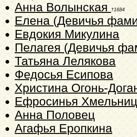
Анна Волынская
†1684
Елена (Девичья фами
Евдокия Микулина
Пелагея (Девичья фа
Татьяна Лелякова
Федосья Есипова
Христина Огонь-Дога
Ефросинья Хмельниц
Анна Половец
Агафья Еропкина