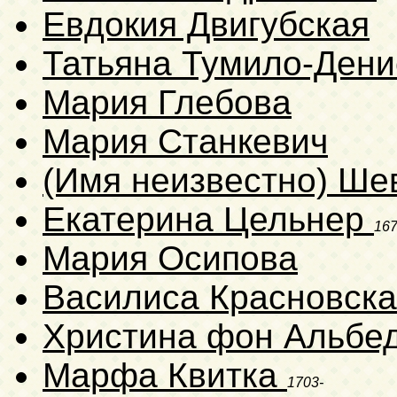
Евдокия Двигубская
Татьяна Тумило-Дени
Мария Глебова
Мария Станкевич
(Имя неизвестно) Ше
Екатерина Цельнер
167
Мария Осипова
Василиса Красновск
Христина фон Альбе
Марфа Квитка
1703-