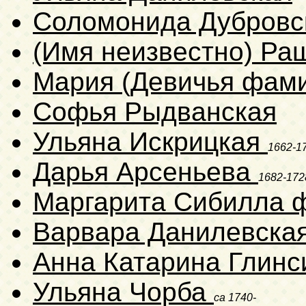
Соломонида Дубров
(Имя неизвестно) Ра
Мария (Девичья фами
Софья Рыдванская
Ульяна Искрицкая
1662-1
Дарья Арсеньева
1682-172
Маргарита Сибилла 
Варвара Данилевска
Анна Катарина Глинс
Ульяна Чорба
ca 1740-