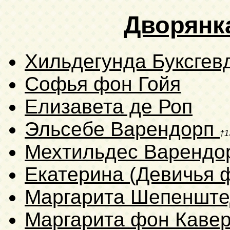
Дворянк
Хильдегунда Буксгев
Софья фон Гойя
Елизавета де Роп
Эльсебе Варендорп
†1
Мехтильдес Варенд
Екатерина (Девичья 
Маргарита Шепеншт
Маргарита фон Каве