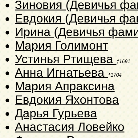
Зиновия (Девичья фа
Евдокия (Девичья фа
Ирина (Девичья фами
Мария Голимонт
Устинья Ртищева
†1691
Анна Игнатьева
†1704
Мария Апраксина
Евдокия Яхонтова
Дарья Гурьева
Анастасия Ловейко