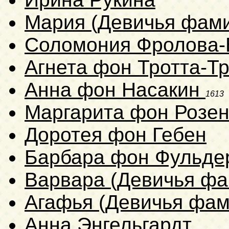
Мария (Девичья фами
Соломония Фролова-
Агнета фон Тротта-Т
Анна фон Насакин
1613
Маргарита фон Розе
Доротея фон Гебен
Барбара фон Фульде
Варвара (Девичья фа
Агафья (Девичья фам
Анна Энгельгардт