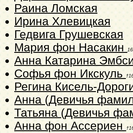
Раина Ломская
Ирина Хлевицкая
Гедвига Грушевская
Мария фон Насакин
16
Анна Катарина Эмб
Софья фон Икскуль
†1
Регина Кисель-Дорог
Анна (Девичья фамил
Татьяна (Девичья фа
Анна фон Ассериен
†1