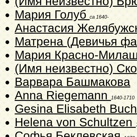
(Имя неизвестно) Бр
Мария Голуб
ca 1640-
Анастасия Желябужс
Матрена (Девичья фа
Мария Красно-Мила
(Имя неизвестно) Ск
Варвара Башмакова
Anna Riegemann
1640-1710
Gesina Elisabeth Buc
Helena von Schultzen
Софья Беклевская