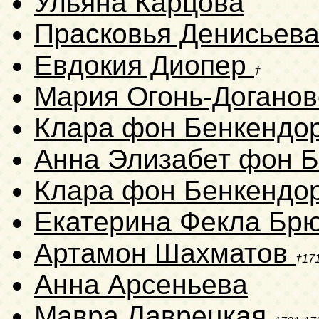
Ульяна Карцова
Прасковья Денисьев
Евдокия Диопер
†
Мария Огонь-Догано
Клара фон Бенкенд
Анна Элизабет фон 
Клара фон Бенкенд
Екатерина Фекла Бр
Артамон Шахматов
†17
Анна Арсеньева
Мавра Лаврецкая