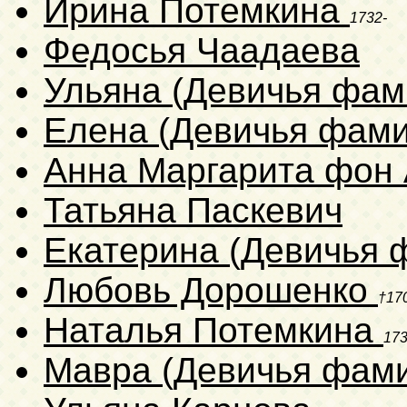
Ирина Потемкина
1732-
Федосья Чаадаева
Ульяна (Девичья фам
Елена (Девичья фами
Анна Маргарита фон
Татьяна Паскевич
Екатерина (Девичья 
Любовь Дорошенко
†17
Наталья Потемкина
173
Мавра (Девичья фам