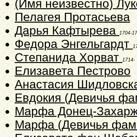
(Имя неизвестно) Лу
Пелагея Протасьева
Дарья Кафтырева
1704-1
Федора Энгельгардт
1
Степанида Хорват
1714-
Елизавета Пестрово
Анастасия Шидловск
Евдокия (Девичья фа
Марфа Донец-Захар
Марфа (Девичья фам