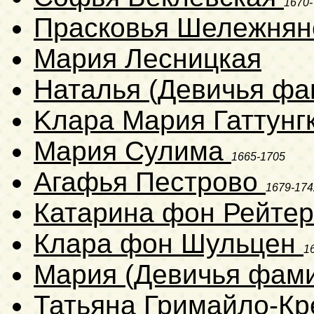
1670-
Прасковья Шележнян
Мария Лесницкая
Наталья (Девичья фа
Kлара Мapия Гаттунг
Мария Сулима
1665-1705
Агафья Пестрово
1679-174
Катарина фон Рейте
Клара фон Шульцен
1
Мария (Девичья фам
Татьяна Гримайло-К