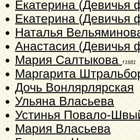
Екатерина (Девичья 
Екатерина (Девичья 
Наталья Вельяминов
Анастасия (Девичья 
Мария Салтыкова
†1681
Маргарита Штральб
Дочь Вонлярлярская
Ульяна Власьева
Устинья Повало-Швы
Мария Власьева