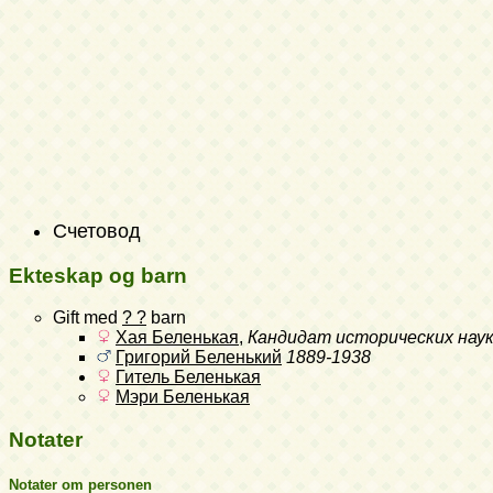
Счетовод
Ekteskap og barn
Gift med
? ?
barn
Хая Беленькая
,
Кандидат исторических нау
Григорий Беленький
1889-1938
Гитель Беленькая
Мэри Беленькая
Notater
Notater om personen