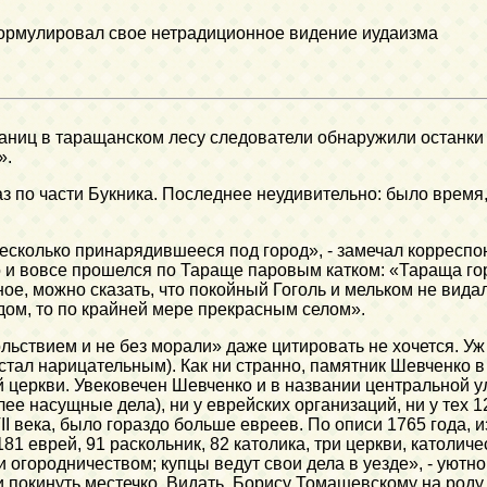
сформулировал свое нетрадиционное видение иудаизма
раниц в таращанском лесу следователи обнаружили останки
».
з по части Букника. Последнее неудивительно: было время, 
есколько принарядившееся под город», - замечал корреспон
 и вовсе прошелся по Тараще паровым катком: «Тараща гор
ое, можно сказать, что покойный Гоголь и мельком не видал
дом, то по крайней мере прекрасным селом».
льствием и не без морали» даже цитировать не хочется. Уж
стал нарицательным). Как ни странно, памятник Шевченко в 
й церкви. Увековечен Шевченко и в названии центральной у
лее насущные дела), ни у еврейских организаций, ни у тех 
VII века, было гораздо больше евреев. По описи 1765 года,
1 еврей, 91 раскольник, 82 католика, три церкви, католиче
 огородничеством; купцы ведут свои дела в уезде», - уют
и покинуть местечко. Видать, Борису Томашевскому на род