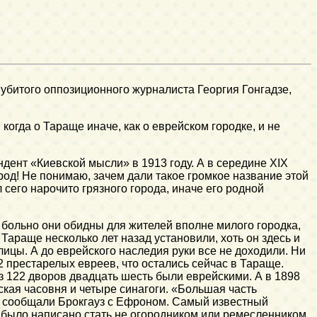
 убитого оппозиционного журналиста Георгия Гонгадзе,
когда о Тараще иначе, как о еврейском городке, и не
дент «Киевской мысли» в 1913 году. А в середине XIX
од! Не понимаю, зачем дали такое громкое название этой
 сего нарочито грязного города, иначе его родной
 больно они обидны для жителей вполне милого городка,
Тараще несколько лет назад установили, хоть он здесь и
лицы. А до еврейского наследия руки все не доходили. Ни
12 престарелых евреев, что остались сейчас в Тараще.
 из 122 дворов двадцать шесть были еврейскими. А в 1898
ская часовня и четыре синагоги. «Большая часть
но сообщали Брокгауз с Ефроном. Самый известный
у было написано стать не огородником или ремесленником,