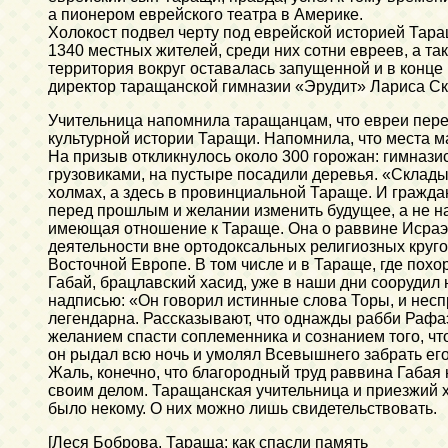
а пионером еврейского театра в Америке.
Холокост подвел черту под еврейской историей Тара
1340 местных жителей, среди них сотни евреев, а та
территория вокруг оставалась запущенной и в конце 
директор таращанской гимназии «Эрудит» Лариса Ска
Учительница напомнила таращанцам, что евреи перед
культурной истории Таращи. Напомнила, что места м
На призыв откликнулось около 300 горожан: гимнази
грузовиками, на пустыре посадили деревья. «Склады
холмах, а здесь в провинциальной Тараще. И гражда
перед прошлым и желании изменить будущее, а не на 
имеющая отношение к Тараще. Она о раввине Исраэле
деятельности вне ортодоксальных религиозных круго
Восточной Европе. В том числе и в Тараще, где похо
Габай, брацлавский хасид, уже в наши дни соорудил
надписью: «Он говорил истинные слова Торы, и неспр
легендарна. Рассказывают, что однажды рабби Рафаэ
желанием спасти соплеменника и сознанием того, что
он рыдал всю ночь и умолял Всевышнего забрать его 
Жаль, конечно, что благородный труд раввина Габая
своим делом. Таращанская учительница и приезжий х
было некому. О них можно лишь свидетельствовать.
[Леся Боброва. Тараща: как спасли память