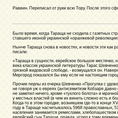
Раввин. Переписал от руки всю Тору. После этого 
Было время, когда Тараща не сходила с газетных ст
ставшего иконой украинской «оранжевой революции
Нынче Тараща снова в новостях, и новости эти как ра
писали.
«Тараща в сущности, еврейское большое местечко, н
века классик украинской литературы Тарас Шевченко
грязной жидовской слободе, - возмущался он. Наверн
Миргород показался бы ему если не настоящим горо
Прочие перлы из очерка Шевченко «Прогулка с удово
не говоря уж о евреях (антисемитизм Кобзаря давно 
не заметил ничего, кроме «тухлого болота» и мрачно
у местных властей (в чем их винить сложно есть и бо
Когда-то в этом городке, возникшем где-то в конце X
году в Тараще насчитывалось 5968 православных, 518
населения занимается ремеслами, хлебопашеством и
еврейский сын Таращи, правда, успел к тому времен