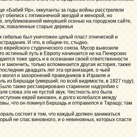
ще «Бабий Яр», оккупанты за годы войны расстреляли
т обелиск с пятиконечной звездой и менорой, но
тье, опубликованной минувшей осенью на городском сайте,
ток, поваленные старые деревья
х гибелью был уничтожен целый пласт этнической и
традания. И что, в общем-то, стыдно.
о еврейского студенческого союза. Мусор вывозили
то истинный путь в Европу начинается не на Печерских
дается тоже здесь и в осознании своей ответственности
 и закончить, только вспоминается другая история, также
оследние двадцать лет эта организация, о чьей
х могил и захоронений праведников в Израиле и
ль из Бершади (умерший, по всей видимости, в 1827 году).
 Было также реставрировано старинное надгробие с
ля слова эти не пустой звук. Честность его была
реступник-еврей виновен, и долго колебался между
овы, что он покинул Бершадь и отправился в Таращу; там
мораль состоит в том, что каждый должен заниматься
орый не спас виновного, и о невиновных, которых спасти