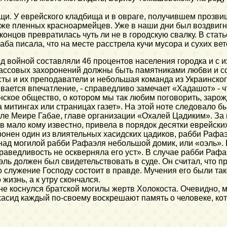
щи. У еврейского кладбища и в овраге, получившем прозви
кже пленных красноармейцев. Уже в наши дни был воздвигну
концов превратилась чуть ли не в городскую свалку. В ста
ба писала, что на месте расстрела кучи мусора и сухих ве
 войной составляли 46 процентов населения городка и с и
ассовых захоронений должны быть памятниками любви и сос
сты и их преподаватели и небольшая команда из Украинског
вается впечатление, - справедливо замечает «Хадашот» - ч
нское общество, о котором мы так любим поговорить, зарож
митингах или страницах газет». На этой ноте следовало бы
 Меире Габае, главе организации «Охалей Цадиким». За п
в мало кому известно, привела в порядок десятки еврейски
ронен один из влиятельных хасидских цадиков, рабби Рафаэ
 над могилой рабби Рафаэля небольшой домик, или «оэль».
аведливость не оскверняла его уст». В случае рабби Рафаэ
ль должен был свидетельствовать в суде. Он считал, что п
 служение Господу состоит в правде. Мучения его были так
жизнь, а к утру скончался.
 не коснулся братской могилы жертв Холокоста. Очевидно, 
асид каждый по-своему воскрешают память о человеке, кот