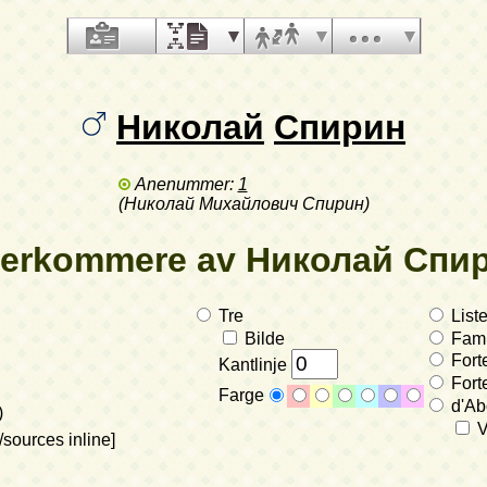
Николай
Спирин
Anenummer:
1
(Николай Михайлович Спирин)
terkommere av Николай Спи
Tre
Liste
Bilde
Fami
Fort
Kantlinje
Forte
Farge
d'Abo
)
V
/sources inline]