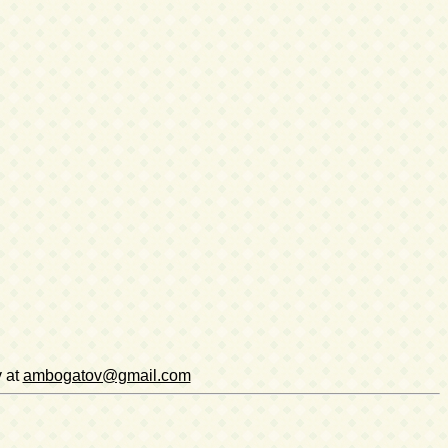
v at
ambogatov@gmail.com