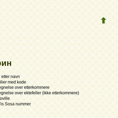
рин
 etter navn
lier med kode
egnelse over etterkommere
gnelse over ektefeller (ikke etterkommere)
ville
is Sosa nummer