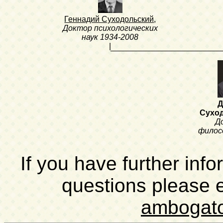
Геннадий Суходольский
,
Доктор психологических
наук
1934-2008
|
Д
Сухо
Д
филос
If you have further inf
questions please 
ambogat