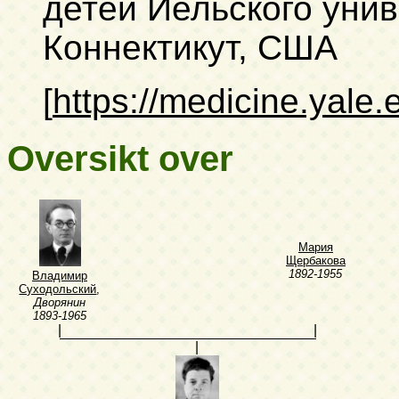
детей Йельского уни
Коннектикут, США
[
https://medicine.yale.
Oversikt over
Мария
Щербакова
1892-1955
Владимир
Суходольский
,
Дворянин
1893-1965
|
|
|