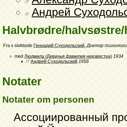
Андрей Суходоль
Halvbrødre/halvsøstre
Fra s slektside
Геннадий Суходольский
,
Доктор психологи
med
Людмила (Девичья фамилия неизвестна)
1934
Андрей Суходольский
1956
Notater
Notater om personen
Ассоциированный пр