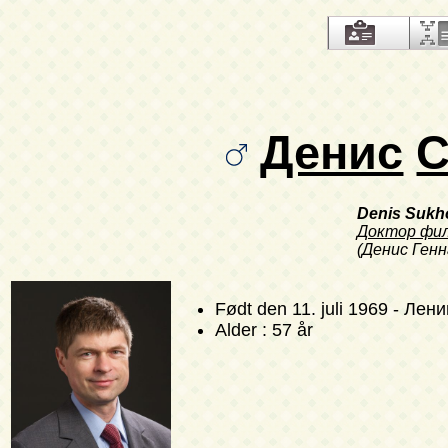
Денис
С
Denis Sukh
Доктор фи
(Денис Ген
Født
den 11. juli 1969
- Лени
Alder : 57 år