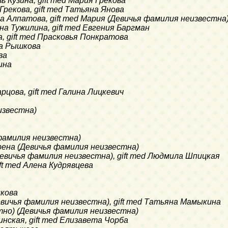
вь Кузина, gift med Мария Грекова
я Грекова, gift med Татьяна Янова
ина Алпатова, gift med Мария (Девичья фамилия неизвестна
тина Тужилина, gift med Евгения Баргман
ва, gift med Прасковья Понкратова
на Рышкова
ва
ина
Карцова, gift med Галина Лицкевич
еизвестна)
я фамилия неизвестна)
Матрена (Девичья фамилия неизвестна)
 (Девичья фамилия неизвестна), gift med Людмила Шпицкая
gift med Алена Кудрявцева
икова
(Девичья фамилия неизвестна), gift med Татьяна Мамыкина
естно) (Девичья фамилия неизвестна)
линская, gift med Елизавета Чорба