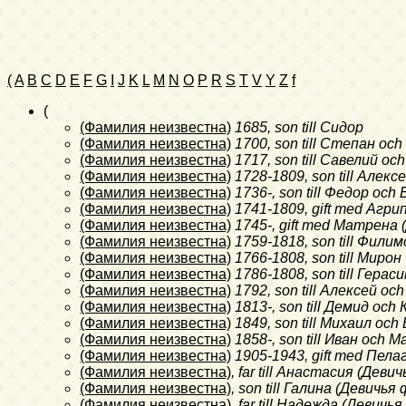
(
A
B
C
D
E
F
G
I
J
K
L
M
N
O
P
R
S
T
V
Y
Z
f
(
(Фамилия неизвестна)
1685
, son till Сидор
(Фамилия неизвестна)
1700
, son till Степан o
(Фамилия неизвестна)
1717
, son till Савелий 
(Фамилия неизвестна)
1728-1809
, son till Але
(Фамилия неизвестна)
1736-
, son till Федор o
(Фамилия неизвестна)
1741-1809
, gift med Аг
(Фамилия неизвестна)
1745-
, gift med Матрена
(Фамилия неизвестна)
1759-1818
, son till Фил
(Фамилия неизвестна)
1766-1808
, son till Мирон
(Фамилия неизвестна)
1786-1808
, son till Гер
(Фамилия неизвестна)
1792
, son till Алексей 
(Фамилия неизвестна)
1813-
, son till Демид o
(Фамилия неизвестна)
1849
, son till Михаил o
(Фамилия неизвестна)
1858-
, son till Иван oc
(Фамилия неизвестна)
1905-1943
, gift med Пел
(Фамилия неизвестна)
, far till Анастасия (Дев
(Фамилия неизвестна)
, son till Галина (Девичь
(Фамилия неизвестна)
, far till Надежда (Девич