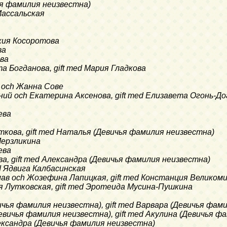
ичья фамилия неизвестна)
 Массальская
окия Косоротова
ва
ова
ета Богданова, gift med Мария Гладкова
иф och Жанна Сове
вгений och Екатерина Аксенова, gift med Елизавета Огонь-Д
ева
ситкова, gift med Наталья (Девичья фамилия неизвестна)
 Мерзликина
ева
сева, gift med Александра (Девичья фамилия неизвестна)
 med Ядвига Калбасинская
ислав och Жозефина Лапицкая, gift med Констанция Великом
сия Лутковская, gift med Эротеида Мусина-Пушкина
евичья фамилия неизвестна), gift med Варвара (Девичья фа
 (Девичья фамилия неизвестна), gift med Акулина (Девичья 
Александра (Девичья фамилия неизвестна)