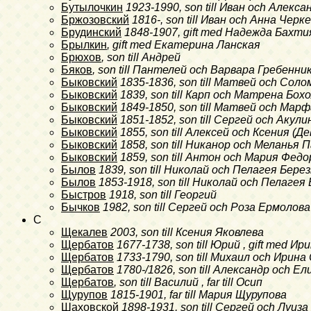
Бутылочкин
1923-1990
, son till Иван och Алекс
Бржозовский
1816-
, son till Иван och Анна Черке
Брудинский
1848-1907
, gift med Надежда Бахт
Брылкин
, gift med Екатерина Ланская
Брюхов
, son till Андрей
Бяков
, son till Пантелей och Варвара Гребенни
Быковский
1835-1836
, son till Матвей och Со
Быковский
1839
, son till Карп och Матрена Бо
Быковский
1849-1850
, son till Матвей och Ма
Быковский
1851-1852
, son till Сергей och Акул
Быковский
1855
, son till Алексей och Ксения 
Быковский
1858
, son till Никанор och Меланья 
Быковский
1859
, son till Антон och Мария Фед
Былов
1839
, son till Николай och Пелагея Бере
Былов
1853-1918
, son till Николай och Пелагея
Быстров
1918
, son till Георгий
Бычков
1982
, son till Сергей och Роза Ермолова
C
Щекалев
2003
, son till Ксения Яковлева
Щербатов
1677-1738
, son till Юрий , gift med 
Щербатов
1733-1790
, son till Михаил och Ири
Щербатов
1780-/1826
, son till Александр och Е
Щербатов
, son till Василий , far till Осип
Щурупов
1815-1901
, far till Мария Щурупова
Шаховской
1898-1931
, son till Сергей och Луиз