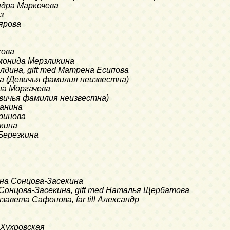
андра Маркочева
з
иярова
кова
ломонида Мерзликина
холдина, gift med Матрена Есипова
рфа (Девичья фамилия неизвестна)
ина Моргачева
(Девичья фамилия неизвестна)
Панина
оринова
зкина
 Березкина
Ирина Сонцова-Засекина
на Сонцова-Засекина, gift med Наталья Щербатова
лизавета Сафонова, far till Александр
а Хухровская