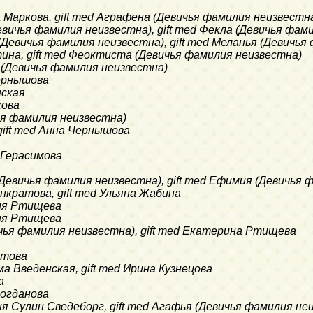
фа Маркова, gift med Аграфена (Девичья фамилия неизвестн
 (Девичья фамилия неизвестна), gift med Фекла (Девичья фа
ья (Девичья фамилия неизвестна), gift med Меланья (Девичь
ятина, gift med Феоктиста (Девичья фамилия неизвестна)
вь (Девичья фамилия неизвестна)
 Чернышова
нская
кова
ичья фамилия неизвестна)
 gift med Анна Чернышова
я Герасимова
а (Девичья фамилия неизвестна), gift med Ефимия (Девичья
Понкратова, gift med Ульяна Жабина
ария Ртищева
ария Ртищева
евичья фамилия неизвестна), gift med Екатерина Ртищева
атова
има Введенская, gift med Ирина Кузнецова
а
Богданова
ария Сулин Сведеборг, gift med Агафья (Девичья фамилия не