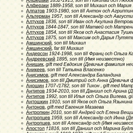
Алфераки
1852-1915
, son till Николай och Любо
Алфераки
1889-1958
, son till Михаил och Мари
Алпатов
1903-1980
, son till Антон och Агрипп
Альтерман
1957
, son till Александр och Авгус
Алтухов
1836
, son till Иван och Акулина Ветро
Алтухов
1844-1847
, son till Матвей och Матре
Алтухов
1854
, son till Яков och Анастасия Туше
Алтухов
1875
, son till Максим och Дарья Путят
Амшинский
, son till Михаил
Амшинский
, far till Михаил
Андерсон
1924-1998
, son till Франц och Ольга 
Андреевский
1895
, son till (Имя неизвестно)
Анищик
, gift med Евдокия (Девичья фамилия н
Аникеев
, son till Татьяна Власенко
Анисимов
, gift med Александра Баландина
Анисимов
, son till Дмитрий och Анна (Девичь
Аношин
1707-/1782
, son till Тихон , gift med 
Антипов
1934-2010
, son till Даниил och Арина
Антипов
1992
, son till Илья och Ольга Вилева, 
Антошкин
1910
, son till Яков och Ольга Язынина
Антонов
, gift med Евгения Мазаева
Антропкин
2010
, son till Андрей och Елена Вещ
Антропцев
1959
, son till Александр och Инна 
Антропцев
, son till Александр och (Имя неизв
Апостол
†1816
, son till Даниил och Марина Буд