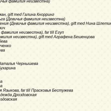
евичья фамилия неизвестна)
сман, gift med Галина Кнорринг
Ольга (Девичья фамилия неизвестна)
Евгения (Девичья фамилия неизвестна), gift med Нина Шлети
вич
 фамилия неизвестна), far till Егуп
 фамилия неизвестна), gift med Аграфена Бешенцова
убева
пченко
ева
d Наталья Чернышева
 Бухарина
ва
ва
ья Языкова, far till Прасковья Бестужева
d Надежда Дроздовская
оздовская