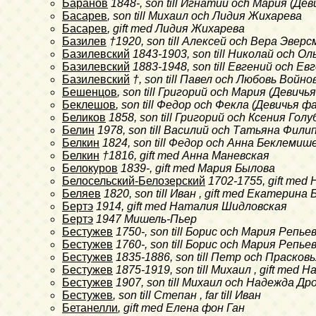
Баранов
1848-
, son till Игнатий och Мария (Д
Басарев
, son till Михаил och Лидия Жихарева
Басарев
, gift med Лидия Жихарева
Базилев
†1920
, son till Алексей och Вера Эвер
Базилевский
1843-1903
, son till Николай och 
Базилевский
1883-1948
, son till Евгений och 
Базилевский
†
, son till Павел och Любовь Войно
Бешенцов
, son till Григорий och Мария (Девичья
Беклешов
, son till Федор och Фекла (Девичья
Беликов
1858
, son till Григорий och Ксения Гол
Белин
1978
, son till Василий och Татьяна Фили
Белкин
1824
, son till Федор och Анна Беклемиш
Белкин
†1816
, gift med Анна Маневская
Белокуров
1839-
, gift med Мария Былова
Белосельский-Белозерский
1702-1755
, gift me
Беляев
1820
, son till Иван , gift med Екатерина
Бертэ
1914
, gift med Наталия Шидловская
Бертэ
1947
Мишель-Пьер
Бестужев
1750-
, son till Борис och Мария Репье
Бестужев
1760-
, son till Борис och Мария Репье
Бестужев
1835-1886
, son till Петр och Прасков
Бестужев
1875-1919
, son till Михаил , gift me
Бестужев
1907
, son till Михаил och Надежда Др
Бестужев
, son till Степан , far till Иван
Бетанелли
, gift med Елена фон Ган