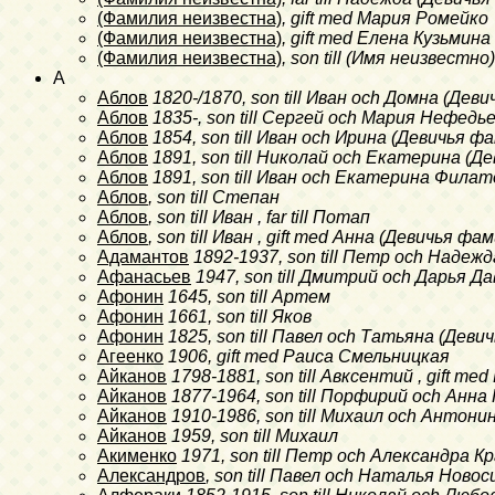
(Фамилия неизвестна)
, gift med Мария Ромейко
(Фамилия неизвестна)
, gift med Елена Кузьмина
(Фамилия неизвестна)
, son till (Имя неизвестн
A
Аблов
1820-/1870
, son till Иван och Домна (Де
Аблов
1835-
, son till Сергей och Мария Нефедь
Аблов
1854
, son till Иван och Ирина (Девичья 
Аблов
1891
, son till Николай och Екатерина (
Аблов
1891
, son till Иван och Екатерина Фила
Аблов
, son till Степан
Аблов
, son till Иван , far till Потап
Аблов
, son till Иван , gift med Анна (Девичья ф
Адамантов
1892-1937
, son till Петр och Наде
Афанасьев
1947
, son till Дмитрий och Дарья 
Афонин
1645
, son till Артем
Афонин
1661
, son till Яков
Афонин
1825
, son till Павел och Татьяна (Дев
Агеенко
1906
, gift med Раиса Смельницкая
Айканов
1798-1881
, son till Авксентий , gift m
Айканов
1877-1964
, son till Порфирий och Анн
Айканов
1910-1986
, son till Михаил och Антон
Айканов
1959
, son till Михаил
Акименко
1971
, son till Петр och Александра 
Александров
, son till Павел och Наталья Ново