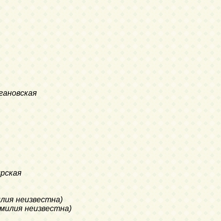
огановская
ирская
милия неизвестна)
фамилия неизвестна)