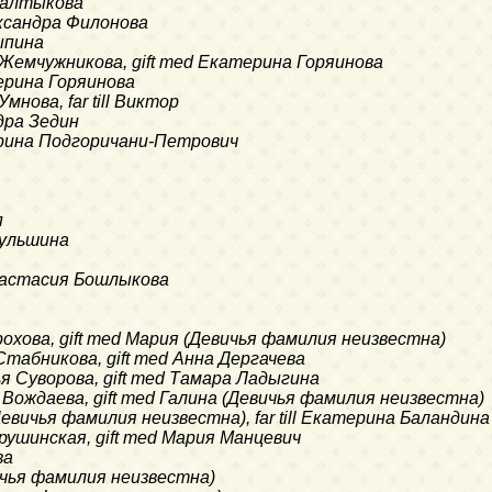
 Салтыкова
лександра Филонова
ыпина
на Жемчужникова, gift med Екатерина Горяинова
терина Горяинова
Умнова, far till Виктор
ндра Зедин
терина Подгоричани-Петрович
п
кульшина
d Анастасия Бошлыкова
Горохова, gift med Мария (Девичья фамилия неизвестна)
а Стабникова, gift med Анна Дергачева
ья Суворова, gift med Тамара Ладыгина
а Вождаева, gift med Галина (Девичья фамилия неизвестна)
(Девичья фамилия неизвестна), far till Екатерина Баландина
крушинская, gift med Мария Манцевич
ва
евичья фамилия неизвестна)