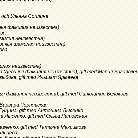
о) och Ульяна Соплина
вичья фамилия неизвестна)
ева
фамилия неизвестна)
Девичья фамилия неизвестна)
това
амилия неизвестна)
жда (Девичья фамилия неизвестна), gift med Мария Богоявле
Давыдова, gift med Ильшат Ярмеева
ичья фамилия неизвестна), gift med Синклития Беликова
ed Варвара Чернявская
а Гущина, gift med Антонина Лысенко
ина Лысенко, gift med Ольга Латовская
Кравченко, gift med Татьяна Максимова
сильцева