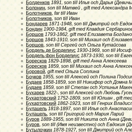
Болденков
1891
, son till Илья och Дарья (Дев
Болонин
, son till Матвей , gift med Александра
Болотников
, far till Иван
Болотников
, son till Иван
Бондарев
1871-1948
, son till Дмитрий och Евд
Бондин
1900-1984
, gift med Клавдия Сербарино
Борщов
1793-1862
, gift med Елизавета Богдан
Борщов
1843-1910
, son till Михаил och Елизав
Борщов
, son till Сергей och Ольга Кутайсова
Бордель де Борделиус
1930-1969
, son till Иос
Бордель фон Борделиус
1873-1930
, son till Е
Боресков
1829-1898
, gift med Анна Алексеева
Боресков
1859
, son till Михаил och Анна Алексе
Боровой
, gift med Ольга Соплина
Бочков
1955
, son till Алексей och Полина Под
Будаев
1858-1859
, son till Никифор och Домна
Будаев
1859
, son till Степан och Устинья Маке
Бухарев
1822-
, son till Алексей och Любовь Гу
Бухартовский
1752-1809
, son till Юлиан , gift
Бухартовский
1862-1923
, son till Генрих Влад
Булацель
1818-1897
, son till Илья och Анаста
Булацель
, son till Григорий och Мария Ларий
Буров
1889-1955
, son till Никита och Анна (Д
Буров
, son till (Имя неизвестно) och Евдокия
Бутылочкин
1878-1927
, son till Дмитрий och 