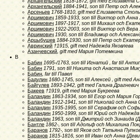
Архангельский
1818-1872
, gift med Елизавета
Архангельский
1884-1941
, son till Петр och А
Арсеньев
1768-1810
, gift med Елизавета Стол
Арцимович
1859-1933
, son till Виктор och Ан
Арцимович
1897-1917
, son till Михаил och Ека
Арцимович
1922-2003
, son till Виктор och Вера 
Арцимович
1930
, son till Владимир och Алекса
Арцыбушев
1884-1930
, son till Петр och Ека
Авринский
†1915
, gift med Надежда Яковлева
Азанчевский
, gift med Мария Потемкина
B
Бабин
1695-/1763
, son till Игнатий , far till Анти
Бабин
1791
, son till Никита och Анастасия Ми
Бабин
, far till Павел
Бадулин
1680-1745
, son till Алексей , gift me
Байгулев
1893-1942
, gift med Галина Драгневич
Бакеев
†1919
, gift med Мария Букреева
Баландин
1863-1934
, son till Егор och Мария 
Баландин
1912-1941
, son till Николай och Анн
Баландин
1935-1995
, son till Серафим och Соф
Баландин
1950-1999
, son till Юрий och Надежд
Баландин
1963
, son till Дмитрий och Зинаида 
Бантле
1862-
, son till Адольф och Михалина По
Баранов
1792-
, son till Яков och Татьяна Пупко
Баранов
1815-1816
, son till Иван och Анна (Д