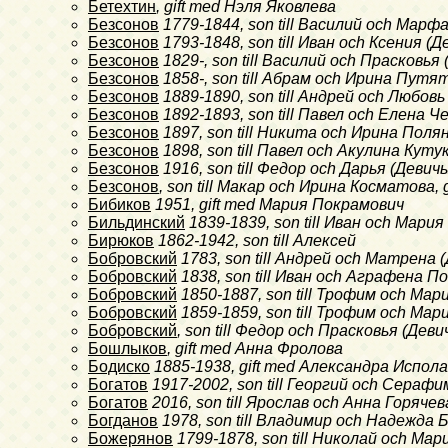
Бетехтин
, gift med Нэля Яковлева
Безсонов
1779-1844
, son till Василий och Мар
Безсонов
1793-1848
, son till Иван och Ксения
Безсонов
1829-
, son till Василий och Прасков
Безсонов
1858-
, son till Абрам och Ирина Пут
Безсонов
1889-1890
, son till Андрей och Любо
Безсонов
1892-1893
, son till Павел och Елена
Безсонов
1897
, son till Никита och Ирина Поля
Безсонов
1898
, son till Павел och Акулина Куту
Безсонов
1916
, son till Федор och Дарья (Дев
Безсонов
, son till Макар och Ирина Косматова,
Бибиков
1951
, gift med Мария Покрамович
Бильдинский
1839-1839
, son till Иван och Мари
Бирюков
1862-1942
, son till Алексей
Бобровский
1783
, son till Андрей och Матрен
Бобровский
1838
, son till Иван och Аграфена 
Бобровский
1850-1887
, son till Трофим och М
Бобровский
1859-1859
, son till Трофим och М
Бобровский
, son till Федор och Прасковья (Д
Бошлыков
, gift med Анна Фролова
Бодиско
1885-1938
, gift med Александра Испол
Богатов
1917-2002
, son till Георгий och Сераф
Богатов
2016
, son till Ярослав och Анна Горячев
Богданов
1978
, son till Владимир och Надежда 
Божерянов
1799-1878
, son till Николай och М