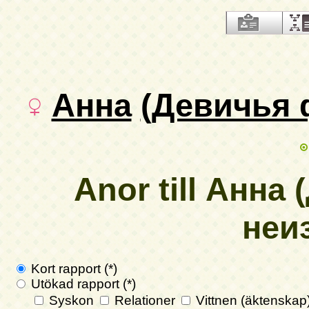
Анна
(Девичья 
Anor till Анн
неи
Kort rapport (*)
Utökad rapport (*)
Syskon
Relationer
Vittnen (äktenskap