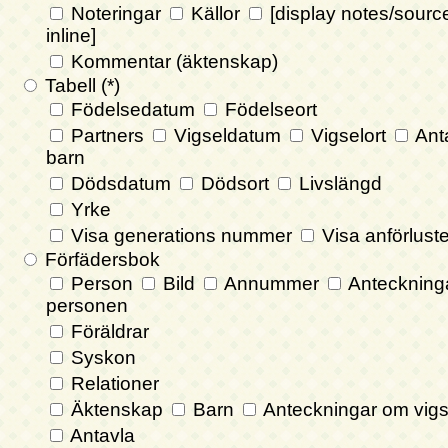
Noteringar
Källor
[display notes/sourc
inline]
Kommentar (äktenskap)
Tabell (*)
Födelsedatum
Födelseort
Partners
Vigseldatum
Vigselort
Ant
barn
Dödsdatum
Dödsort
Livslängd
Yrke
Visa generations nummer
Visa anförlust
Förfädersbok
Person
Bild
Annummer
Anteckning
personen
Föräldrar
Syskon
Relationer
Äktenskap
Barn
Anteckningar om vigs
Antavla