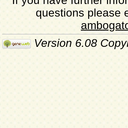
If you have further inf
questions please 
ambogat
Version 6.08 Copy