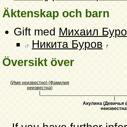
Äktenskap och barn
Gift med
Михаил Буро
Никита Буров
†
Översikt över
(Имя неизвестно) (Фамилия
неизвестна)
|
|
Акулина (Девичья
неизвестна