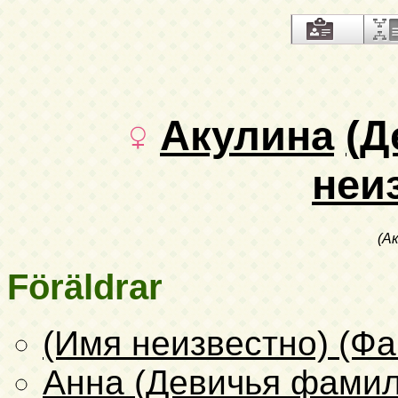
Акулина
(Д
неи
(А
Föräldrar
(Имя неизвестно) (Ф
Анна (Девичья фамил