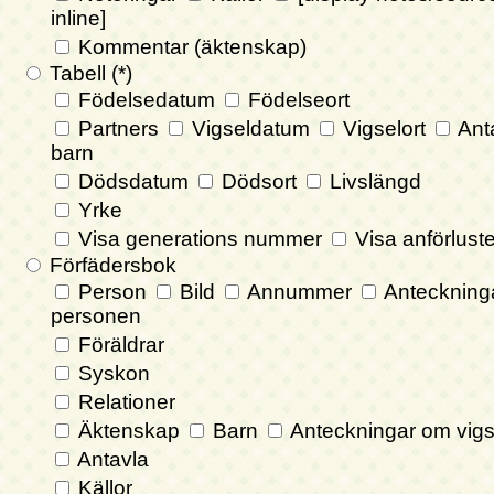
inline]
Kommentar (äktenskap)
Tabell (*)
Födelsedatum
Födelseort
Partners
Vigseldatum
Vigselort
Ant
barn
Dödsdatum
Dödsort
Livslängd
Yrke
Visa generations nummer
Visa anförlust
Förfädersbok
Person
Bild
Annummer
Anteckning
personen
Föräldrar
Syskon
Relationer
Äktenskap
Barn
Anteckningar om vigs
Antavla
Källor