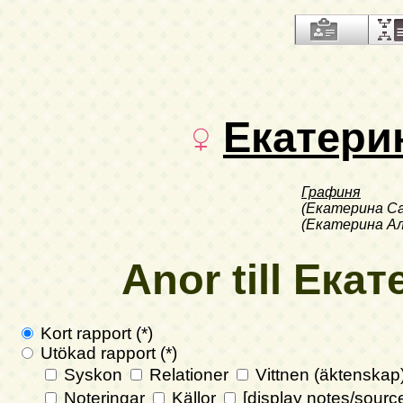
Екатери
Графиня
(Екатерина С
(Екатерина Ал
Anor till Ека
Kort rapport (*)
Utökad rapport (*)
Syskon
Relationer
Vittnen (äktenskap
Noteringar
Källor
[display notes/sourc