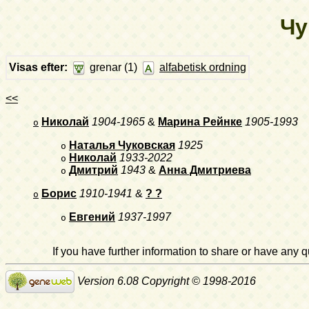
Чу
Visas efter:
grenar (1)
alfabetisk ordning
<<
Николай
1904-1965
&
Марина Рейнке
1905-1993
o
Наталья Чуковская
1925
o
Николай
1933-2022
o
Дмитрий
1943
&
Анна Дмитриева
o
Борис
1910-1941
&
? ?
o
Евгений
1937-1997
o
If you have further information to share or have any
Version 6.08 Copyright © 1998-2016