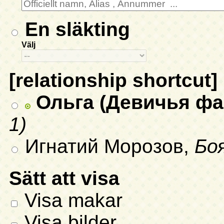
En släkting
Välj
[relationship shortcut]
Ольга (Девичья фа
1)
Игнатий Морозов,
Бо
Sätt att visa
Visa makar
Visa bilder