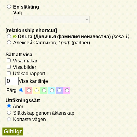
En släkting
Välj
[relationship shortcut]
Ольга (Девичья фамилия неизвестна)
(sosa 1)
Алексей Салтыков,
Граф
(partner)
Sätt att visa
Visa makar
Visa bilder
Utökad rapport
Visa kantlinje
Färg
Uträkningssätt
Anor
Släktskap genom äktenskap
Kortaste vägen