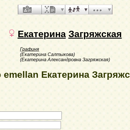
Екатерина
Загряжская
Графиня
(Екатерина Салтыкова)
(Екатерина Александровна Загряжская)
p emellan Екатерина Загряжск