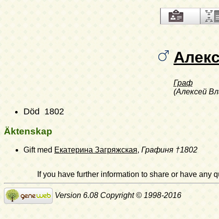
Алек
Граф
(Алексей В
Död 1802
Äktenskap
Gift med
Екатерина Загряжская
,
Графиня
†1802
If you have further information to share or have any
Version 6.08 Copyright © 1998-2016