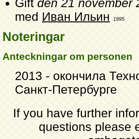
Gift
den 21 november 
med
Иван Ильин
1995
Noteringar
Anteckningar om personen
2013 - окончила Техн
Санкт-Петербурге
If you have further inf
questions please 