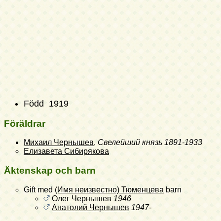
Född 1919
Föräldrar
Михаил Чернышев
,
Свелейший князь
1891-1933
Елизавета Сибирякова
Äktenskap och barn
Gift med
(Имя неизвестно) Тюменцева
barn
Олег Чернышев
1946
Анатолий Чернышев
1947-