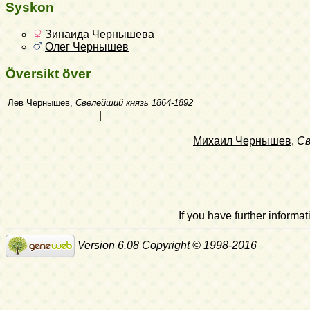
Syskon
Зинаида Чернышева
Олег Чернышев
Översikt över
Лев Чернышев
,
Свелейший князь
1864-1892
|
Михаил Чернышев
,
Св
If you have further inform
Version 6.08 Copyright © 1998-2016