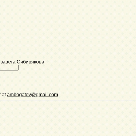
завета Сибирякова
|
v at
ambogatov@gmail.com