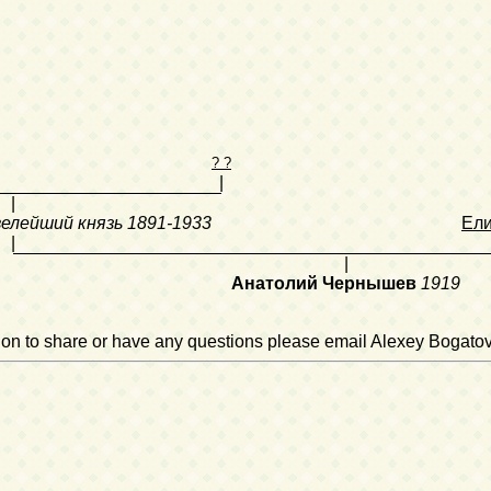
? ?
|
|
елейший князь
1891-1933
Ели
|
|
Анатолий Чернышев
1919
ation to share or have any questions please email Alexey Bogato