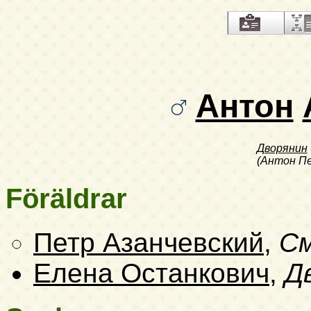
Антон
Дворянин
(Антон Пе
Föräldrar
Петр Азанчевский
,
См
Елена Останкович
,
Д