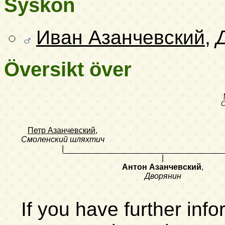
Syskon
Иван Азанчевский
,
Översikt över
С
Петр Азанчевский
,
Смоленский шляхтич
|
|
Антон Азанчевский
,
Дворянин
If you have further inf