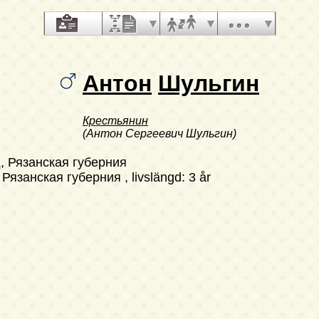
Антон
Шульгин
Крестьянин
(Антон Сергеевич Шульгин)
, Рязанская губерния
язанская губерния , livslängd: 3 år