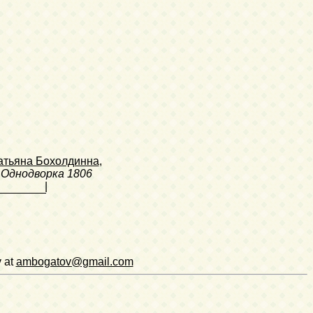
атьяна Бохолдинна
,
Однодворка
1806
|
v at
ambogatov@gmail.com