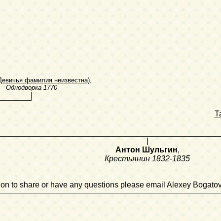
Девичья фамилия неизвестна)
,
Однодворка
1770
|
Т
|
Антон Шульгин
,
Крестьянин
1832-1835
ation to share or have any questions please email Alexey Bogato