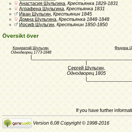
Анастасия Шульгина
,
Крестьянка
1829-1831
Аграфена Шульгина
,
Крестьянка
1831
Иван Шульгин
,
Крестьянин
1845
Домна Шульгина
,
Крестьянка
1848-1848
Иосиф Шульгин
,
Крестьянин
1850-1850
Översikt över
Кондратий Шульгин
,
Федора (
Однодворец
1773-1848
|
|
Сергей Шульгин
,
Однодворец
1805
|
If you have further inform
Version 6.08 Copyright © 1998-2016