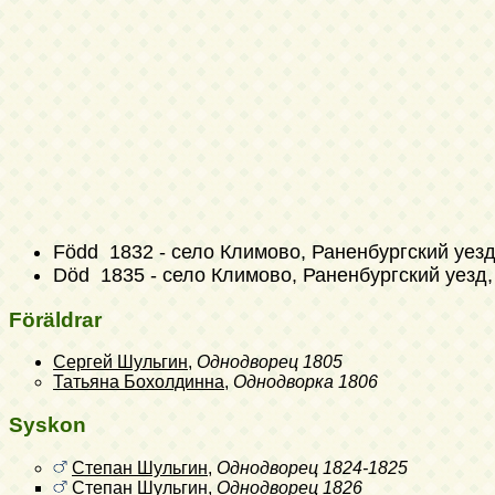
Född 1832 - село Климово, Раненбургский уезд
Död 1835 - село Климово, Раненбургский уезд, Р
Föräldrar
Сергей Шульгин
,
Однодворец
1805
Татьяна Бохолдинна
,
Однодворка
1806
Syskon
Степан Шульгин
,
Однодворец
1824-1825
Степан Шульгин
,
Однодворец
1826