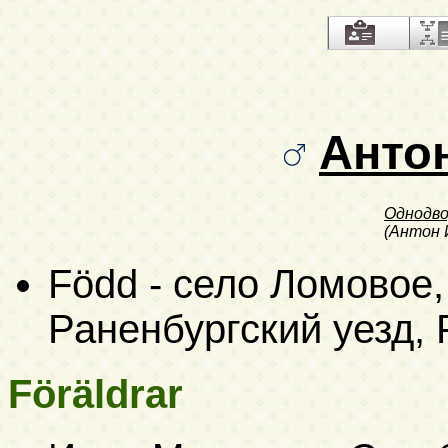
Анто
Однодв
(Антон 
Född - село Ломовое,
Раненбургский уезд, 
Föräldrar