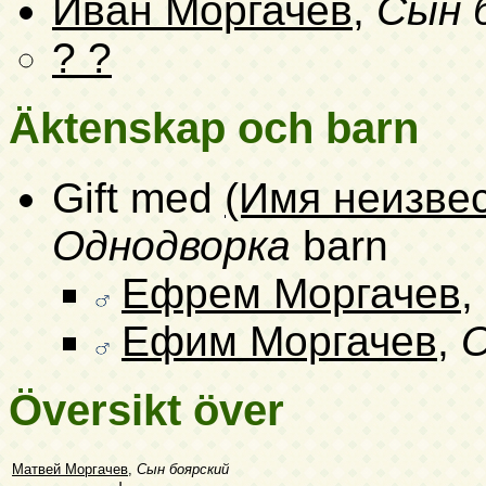
Иван Моргачев
,
Сын 
? ?
Äktenskap och barn
Gift med
(Имя неизве
Однодворка
barn
Ефрем Моргачев
,
Ефим Моргачев
,
О
Översikt över
Матвей Моргачев
,
Сын боярский