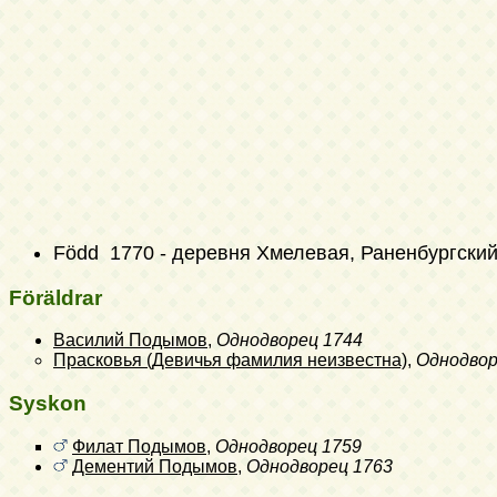
Född 1770 - деревня Хмелевая, Раненбургский
Föräldrar
Василий Подымов
,
Однодворец
1744
Прасковья (Девичья фамилия неизвестна)
,
Однодвор
Syskon
Филат Подымов
,
Однодворец
1759
Дементий Подымов
,
Однодворец
1763