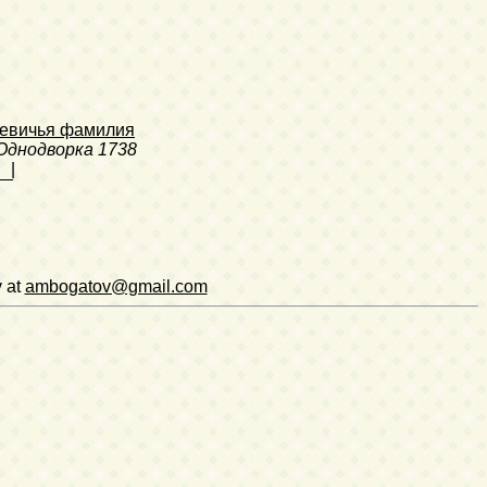
Девичья фамилия
Однодворка
1738
|
v at
ambogatov@gmail.com