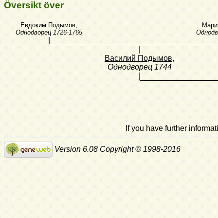
Översikt över
Евдоким Подымов
,
Мари
Однодворец
1726-1765
Однодв
|
|
Василий Подымов
,
Однодворец
1744
|
If you have further inform
Version 6.08 Copyright © 1998-2016