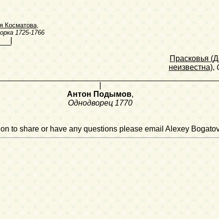
я Косматова
,
орка
1725-1766
|
Прасковья (
неизвестна)
,
|
Антон Подымов
,
Однодворец
1770
ation to share or have any questions please email Alexey Bogato