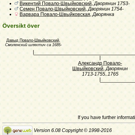
Викентий Повало-Швыйковский
,
Дворянин
1753-
Семен Повало-Швыйковский
,
Дворянин
1754-
Варвара Повало-Швыйковская
,
Дворянка
Översikt över
Давыд Повало-Швыйковский
,
Смоленский шляхтич
ca 1685-
|
|
Александр Повало-
Швыйковский
,
Дворянин
1713-1755..1765
|
If you have further inform
Version 6.08 Copyright © 1998-2016