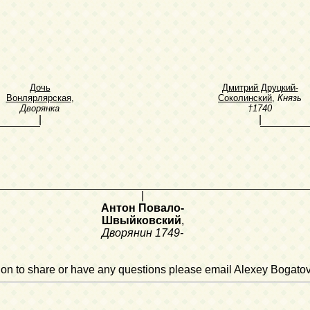
Дочь
Дмитрий Друцкий-
Вонлярлярская
,
Соколинский
,
Князь
Дворянка
†1740
|
|
|
Антон Повало-
Швыйковский
,
Дворянин
1749-
ation to share or have any questions please email Alexey Bogato