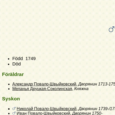
Född 1749
Död
Föräldrar
Александр Повало-Швыйковский
,
Дворянин
1713-175
Меланья Друцкая-Соколинская
,
Княжна
Syskon
Николай Повало-Швыйковский
,
Дворянин
1739-/17
Иван Повало-Швыйковский
,
Дворянин
1750-