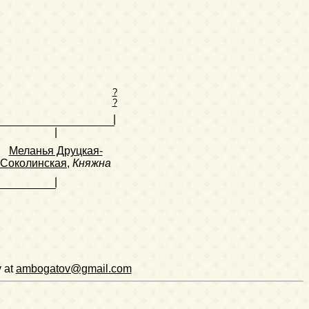
?
?
|
|
Меланья Друцкая-
Соколинская
,
Княжна
|
v at
ambogatov@gmail.com