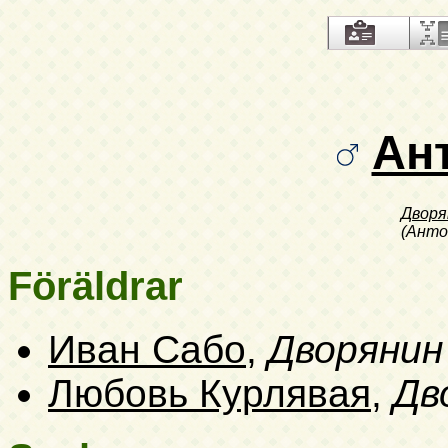
Ан
Дворя
(Анто
Föräldrar
Иван Сабо
,
Дворянин
Любовь Курлявая
,
Дв