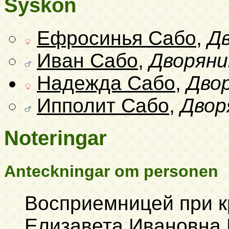
Syskon
Ефросинья Сабо
,
Д
Иван Сабо
,
Дворяни
Надежда Сабо
,
Дво
Ипполит Сабо
,
Двор
Noteringar
Anteckningar om personen
Восприемницей при 
Елизавета Ивановна 