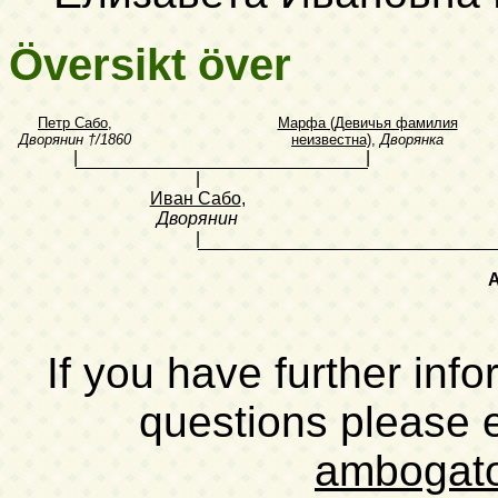
Översikt över
Петр Сабо
,
Марфа (Девичья фамилия
Дворянин
†/1860
неизвестна)
,
Дворянка
|
|
|
Иван Сабо
,
Дворянин
|
А
If you have further inf
questions please 
ambogat