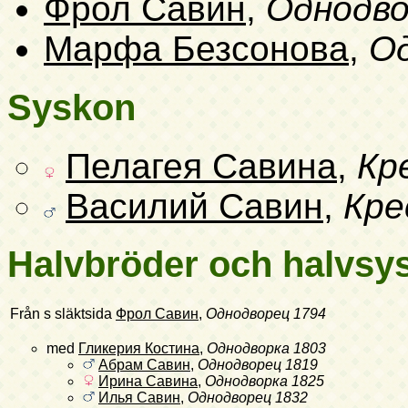
Фрол Савин
,
Однодв
Марфа Безсонова
,
О
Syskon
Пелагея Савина
,
Кр
Василий Савин
,
Кре
Halvbröder och halvsys
Från s släktsida
Фрол Савин
,
Однодворец
1794
med
Гликерия Костина
,
Однодворка
1803
Абрам Савин
,
Однодворец
1819
Ирина Савина
,
Однодворка
1825
Илья Савин
,
Однодворец
1832