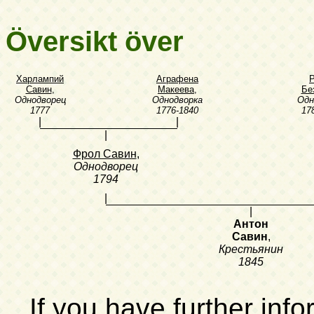
Översikt över
Харлампий
Аграфена
Савин
,
Макеева
,
Бе
Однодворец
Однодворка
Одн
1777
1776-1840
17
|
|
|
Фрол Савин
,
Однодворец
1794
|
|
Антон
Савин
,
Крестьянин
1845
If you have further inf