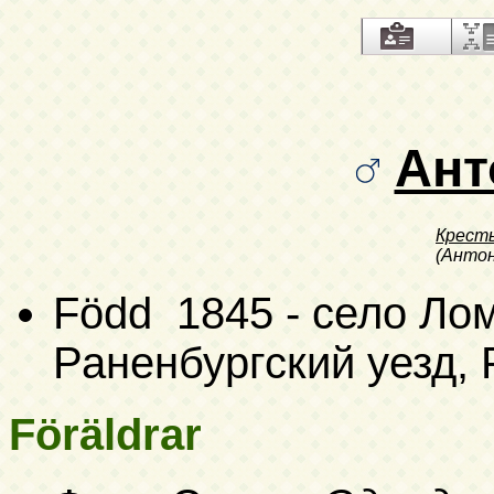
Ант
Крест
(Антон
Född 1845 - село Ло
Раненбургский уезд, 
Föräldrar