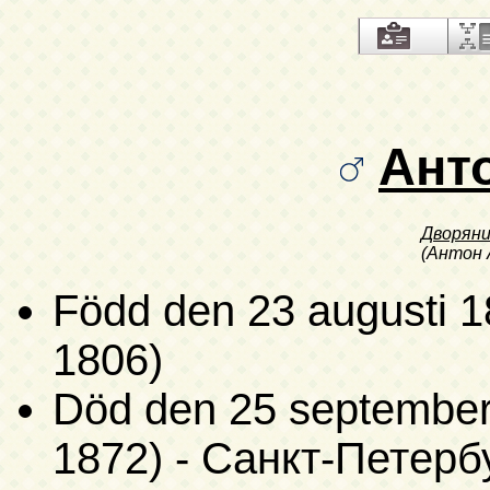
Ант
Дворян
(Антон 
Född
den 23 augusti 1
1806)
Död
den 25 september 
1872)
- Санкт-Петербур