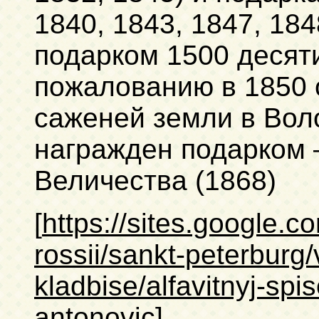
1840, 1843, 1847, 184
подарком 1500 десяти
пожалованию в 1850 
саженей земли в Воло
награжден подарком –
Величества (1868)
[
https://sites.google.c
rossii/sankt-peterburg
kladbise/alfavitnyj-sp
antonovic
]