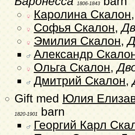
Баронесса
barn
1806-1843
Каролина Скалон
Софья Скалон
,
Дв
Эмилия Скалон
,
Д
Александр Скало
Ольга Скалон
,
Дв
Дмитрий Скалон
,
Gift med
Юлия Елизав
barn
1820-1901
Георгий Карл Ска