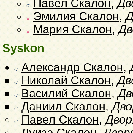
Павел Скалон
,
Дв
Эмилия Скалон
,
Д
Мария Скалон
,
Дв
Syskon
Александр Скалон
,
Николай Скалон
,
Дв
Василий Скалон
,
Дв
Даниил Скалон
,
Дво
Павел Скалон
,
Двор
Луиза Скалон
,
Двор