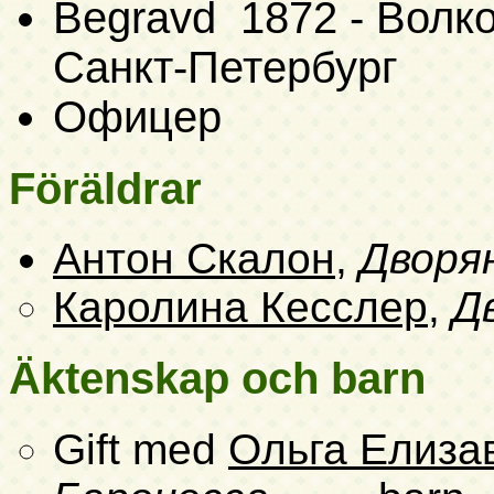
Begravd 1872 - Волк
Санкт-Петербург
Офицер
Föräldrar
Антон Скалон
,
Дворя
Каролина Кесслер
,
Д
Äktenskap och barn
Gift med
Ольга Елиза