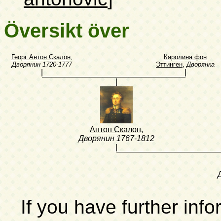
Översikt över
Георг Антон Скалон
,
Каролина фон
Дворянин
1720-1777
Эттинген
,
Дворянка
|
|
|
Антон Скалон
,
Дворянин
1767-1812
|
If you have further inf