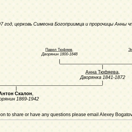
1897 год, церковь Симеона Богоприимца и пророчицы Анны
Павел Тюфяев
,
Э
Дворянин
1800-1848
|
|
Анна Тюфяева
,
Дворянка
1841-1872
|
|
Антон Скалон
,
орянин
1869-1942
ation to share or have any questions please email Alexey Bogato