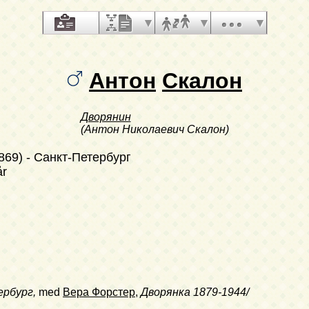
Антон
Скалон
Дворянин
(Антон Николаевич Скалон)
869)
- Санкт-Петербург
år
ербург,
med
Вера Форстер
,
Дворянка
1879-1944/