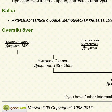
При советской власти - преподаватель литературы
Källor
Äktenskap: запись о браке, метрическая книга за 
Översikt över
Клементина
Николай Скалон
,
Миттерман
,
Дворянин
1800-
Дворянка
|
|
|
Николай Скалон
,
Дворянин
1837-1895
|
Дв
If you have further inform
Version 6.08 Copyright © 1998-2016