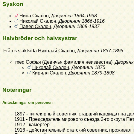
Syskon
Нина Скалон
,
Дворянка
1864-1938
Николай Скалон
,
Дворянин
1866-1916
Павел Скалон
,
Дворянин
1868-1937
Halvbröder och halvsystrar
Från s släktsida
Николай Скалон
,
Дворянин
1837-1895
med
Софья (Девичья фамилия неизвестна)
,
Дворянк
Николай Скалон
,
Дворянин
1875
Кирилл Скалон
,
Дворянин
1879-1898
Noteringar
Anteckningar om personen
1897 - титулярный советник, старший кандидат на д
1911 - Председатель мирового съезда 2-го округа Пе
1912 - камергер
1916 - действительный статский советник, проживал 