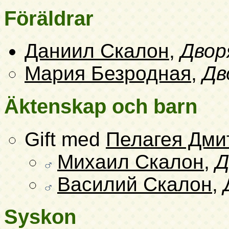
Föräldrar
Даниил Скалон
,
Двор
Мария Безродная
,
Дв
Äktenskap och barn
Gift med
Пелагея Дми
Михаил Скалон
,
Д
Василий Скалон
,
Syskon