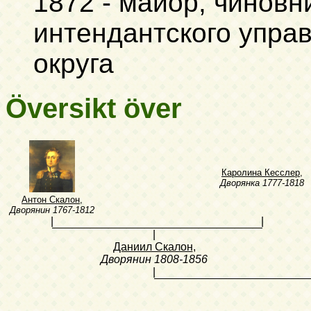
1872 - майор, чинов
интендантского управ
округа
Översikt över
Каролина Кесслер
,
Дворянка
1777-1818
Антон Скалон
,
Дворянин
1767-1812
|
|
|
Даниил Скалон
,
Дворянин
1808-1856
|