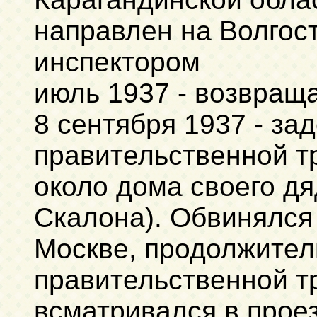
направлен на Волгос
инспектором
июль 1937 - возвраща
8 сентября 1937 - за
правительственной т
около дома своего д
Скалона). Обвинялся 
Москве, продолжител
правительственной т
всматривался в про