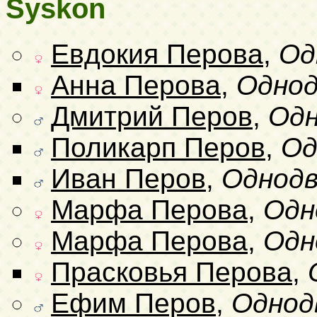
Syskon
Евдокия Перова
,
Од
Анна Перова
,
Однод
Дмитрий Перов
,
Одн
Поликарп Перов
,
Од
Иван Перов
,
Однодв
Марфа Перова
,
Одн
Марфа Перова
,
Одн
Прасковья Перова
,
Ефим Перов
,
Однод