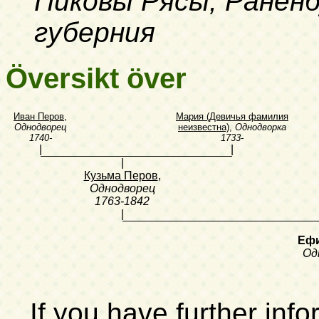
Пиковы Рясы, Раненб
губерния
Översikt över
Иван Перов
,
Мария (Девичья фамилия
Однодворец
неизвестна)
,
Однодворка
1740-
1733-
|
|
|
Кузьма Перов
,
Однодворец
1763-1842
|
Еф
Од
If you have further inf