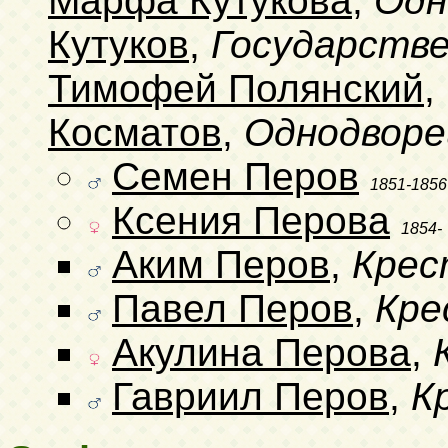
Марфа Кутукова
,
Одн
Кутуков
,
Государств
Тимофей Полянский
,
Косматов
,
Однодворе
Семен Перов
1851-1856
Ксения Перова
1854-
Аким Перов
,
Крес
Павел Перов
,
Кре
Акулина Перова
,
Гавриил Перов
,
К