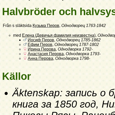
Halvbröder och halvsys
Från s släktsida
Кузьма Перов
,
Однодворец
1763-1842
med
Елена (Девичья фамилия неизвестна)
,
Однодво
Иосиф Перов
,
Однодворец
1785-1862
Ефим Перов
,
Однодворец
1787-1802
Ирина Перова
,
Однодворка
1792-
Анастасия Перова
,
Однодворка
1793-
Анна Перова
,
Однодворка
1798-
Källor
Äktenskap: запись о
книга за 1850 год, Н