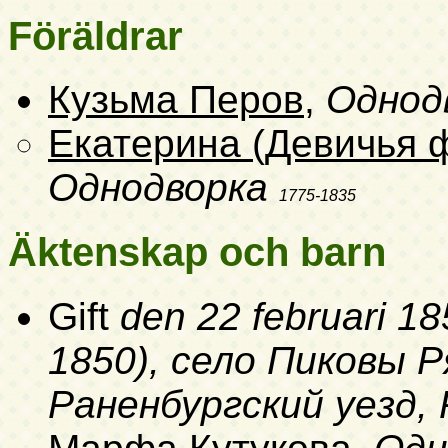
Föräldrar
Кузьма Перов
,
Однод
Екатерина (Девичья 
Однодворка
1775-1835
Äktenskap och barn
Gift
den 22 februari 18
1850)
, село Пиковы 
Раненбургский уезд,