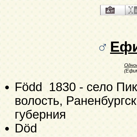
Еф
Одно
(Ефим
Född 1830 - село Пи
волость, Раненбургск
губерния
Död