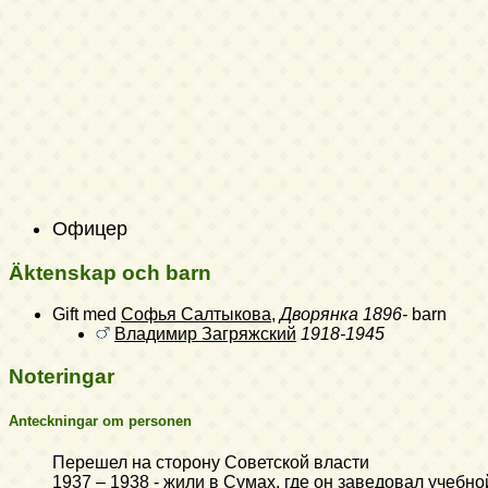
Офицер
Äktenskap och barn
Gift med
Софья Салтыкова
,
Дворянка
1896-
barn
Владимир Загряжский
1918-1945
Noteringar
Anteckningar om personen
Перешел на сторону Советской власти
1937 – 1938 - жили в Сумах, где он заведовал учебн