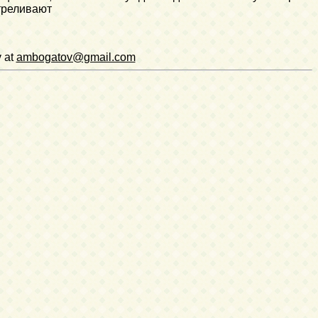
стреливают
v at
ambogatov@gmail.com