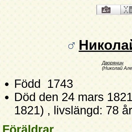
Никола
Дворянин
(Николай Але
Född 1743
Död
den 24 mars 1821 (
1821)
, livslängd: 78 å
Föräldrar