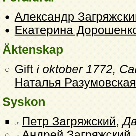
Александр Загряжски
Екатерина Дорошенк
Äktenskap
Gift
i oktober 1772, 
Наталья Разумовская
Syskon
Петр Загряжский
,
Дв
Андрей Загряжский