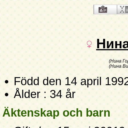
Нин
(Нина Го
(Нина В
Född
den 14 april 199
Ålder : 34 år
Äktenskap och barn