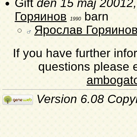
Gift
den 15 maj 20012
Горяинов
barn
1990
Ярослав Горяино
If you have further inf
questions please 
ambogat
Version 6.08 Copy