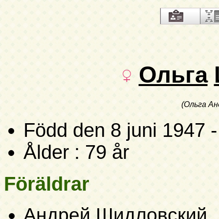
Ольга
(Ольга Ан
Född
den 8 juni 1947
-
Ålder : 79 år
Föräldrar
Андрей Шидловский
,