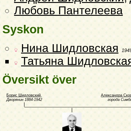
Любовь Пантелеева
Syskon
Нина Шидловская
194
Татьяна Шидловска
Översikt över
Борис Шидловский
,
Александра Ско
Дворянин
1884-1942
города Симб
|
|