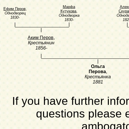
Марфа
Алек
Ефим Перов
,
Кутукова
,
Скура
Однодворец
Однодворка
Однод
1830-
1830-
182
|
|
|
|
Аким Перов
,
Крестьянин
1856-
|
|
Ольга
Перова
,
Крестьянка
1881
If you have further inf
questions please 
ambogat