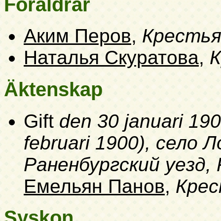
Föräldrar
Аким Перов
,
Крестья
Наталья Скуратова
,
К
Äktenskap
Gift
den 30 januari 190
februari 1900)
, село 
Раненбургский уезд,
Емельян Панов
,
Крес
Syskon