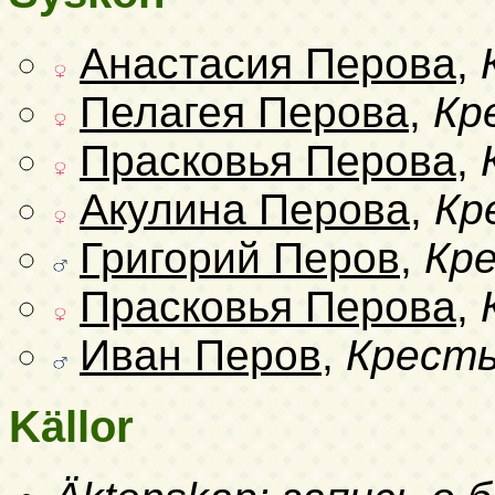
Анастасия Перова
,
Пелагея Перова
,
Кр
Прасковья Перова
,
Акулина Перова
,
Кр
Григорий Перов
,
Кр
Прасковья Перова
,
Иван Перов
,
Кресть
Källor