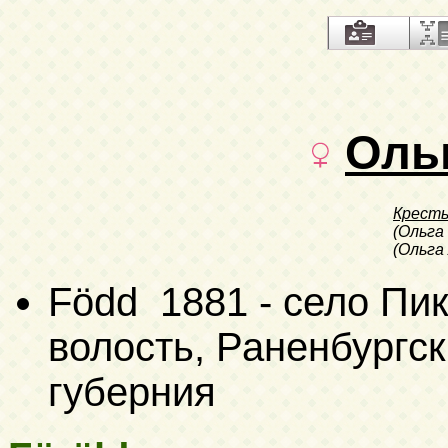
Оль
Кресть
(Ольга
(Ольга
Född 1881 - село Пи
волость, Раненбургск
губерния