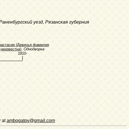
 Раненбургский уезд, Рязанская губерния
настасия (Девичья фамилия
неизвестна)
,
Однодворка
1810-
|
v at
ambogatov@gmail.com