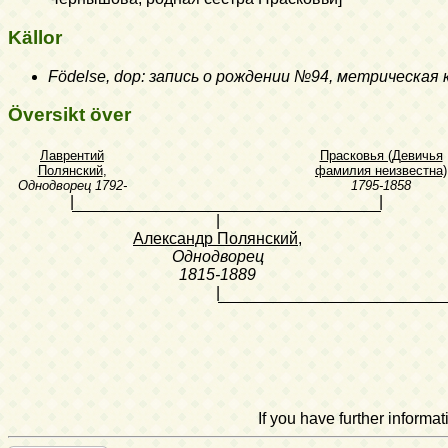
Källor
Födelse, dop: запись о рождении №94, метрическая 
Översikt över
Лаврентий
Прасковья (Девичья
Полянский
,
фамилия неизвестна)
Однодворец
1792-
1795-1858
|
|
|
Александр Полянский
,
Однодворец
1815-1889
|
If you have further inform