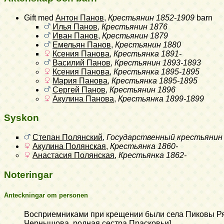
Gift med
Антон Панов
,
Крестьянин
1852-1909
barn
Илья Панов
,
Крестьянин
1876
Иван Панов
,
Крестьянин
1879
Емельян Панов
,
Крестьянин
1880
Ксения Панова
,
Крестьянка
1891-
Василий Панов
,
Крестьянин
1893-1893
Ксения Панова
,
Крестьянка
1895-1895
Мария Панова
,
Крестьянка
1895-1895
Сергей Панов
,
Крестьянин
1896
Акулина Панова
,
Крестьянка
1899-1899
Syskon
Степан Полянский
,
Государственный крестьянин
Акулина Полянская
,
Крестьянка
1860-
Анастасия Полянская
,
Крестьянка
1862-
Noteringar
Anteckningar om personen
Восприемниками при крещении были села Пиковы Ряс
Чернышова, родная сестра Прасковьи]