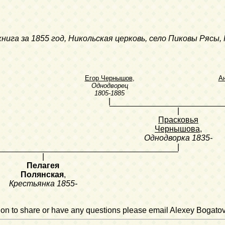
книга за 1855 год, Никольская церковь, село Пиковы Рясы,
Егор Чернышов
,
А
Однодворец
1805-1885
|
|
Прасковья
Чернышова
,
Однодворка
1835-
|
|
Пелагея
Полянская
,
Крестьянка
1855-
ation to share or have any questions please email Alexey Bogato