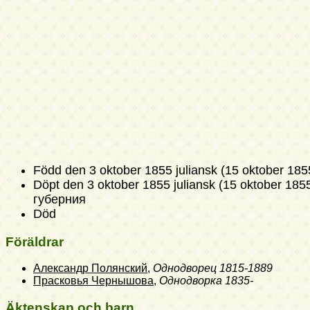
Född
den 3 oktober 1855 juliansk (15 oktober 185
Döpt
den 3 oktober 1855 juliansk (15 oktober 185
губерния
Död
Föräldrar
Александр Полянский
,
Однодворец
1815-1889
Прасковья Чернышова
,
Однодворка
1835-
Äktenskap och barn