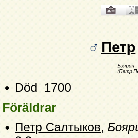
Петр
Боярин
(Петр П
Död 1700
Föräldrar
Петр Салтыков
,
Бояр