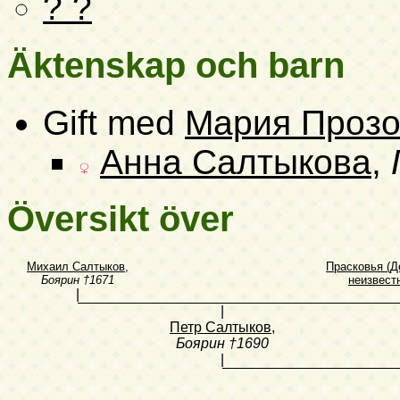
? ?
Äktenskap och barn
Gift med
Мария Прозо
Анна Салтыкова
,
Översikt över
Михаил Салтыков
,
Прасковья (
Боярин
†1671
неизвест
|
|
Петр Салтыков
,
Боярин
†1690
|