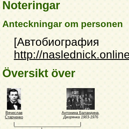
Noteringar
Anteckningar om personen
[Автобиография
http://naslednick.onli
Översikt över
Вячеслав
Антонина Баландина
,
Старченко
Дворянка
1903-1976
|
|