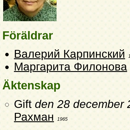
Föräldrar
Валерий Карпинский
Маргарита Филонова
Äktenskap
Gift
den 28 december 
Рахман
1965