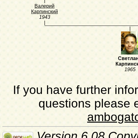
|
Валерий
Карпинский
1943
|
|
Светла
Карпинс
1965
If you have further inf
questions please 
ambogat
Version 6.08 Copy