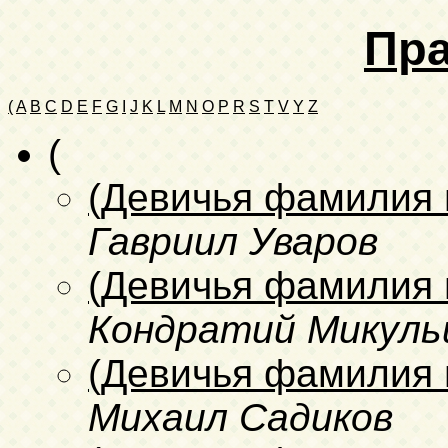
Пра
(
A
B
C
D
E
F
G
I
J
K
L
M
N
O
P
R
S
T
V
Y
Z
(
(Девичья фамилия 
Гавриил Уваров
(Девичья фамилия 
Кондратий Микул
(Девичья фамилия 
Михаил Садиков