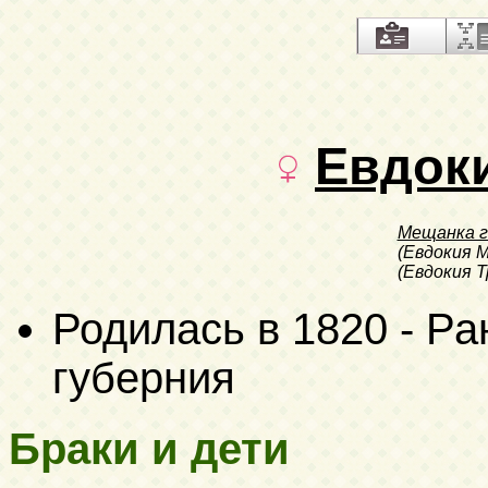
Евдок
Мещанка г
(Евдокия 
(Евдокия 
Родилась в 1820 - Ра
губерния
Браки и дети