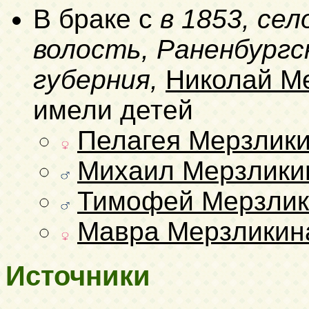
В браке с
в 1853, се
волость, Раненбургск
губерния,
Николай М
имели детей
Пелагея Мерзлик
Михаил Мерзлики
Тимофей Мерзлик
Мавра Мерзликин
Источники