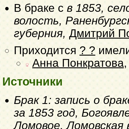
В браке с
в 1853, се
волость, Раненбургск
губерния,
Дмитрий П
Приходится
? ?
имели
Анна Понкратова
Источники
Брак 1: запись о бра
за 1853 год, Богоявл
Ломовое, Ломовская 