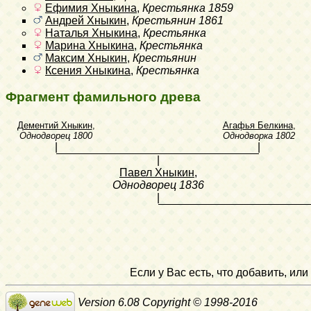
Ефимия Хныкина
,
Крестьянка
1859
Андрей Хныкин
,
Крестьянин
1861
Наталья Хныкина
,
Крестьянка
Марина Хныкина
,
Крестьянка
Максим Хныкин
,
Крестьянин
Ксения Хныкина
,
Крестьянка
Фрагмент фамильного древа
Дементий Хныкин
,
Агафья Белкина
,
Однодворец
1800
Однодворка
1802
|
|
|
Павел Хныкин
,
Однодворец
1836
|
Если у Вас есть, что добавить, и
Version 6.08 Copyright © 1998-2016