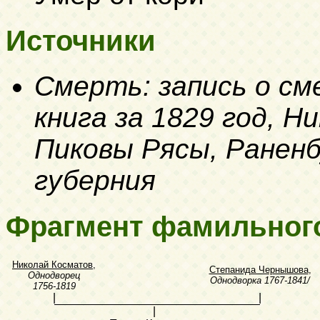
Источники
Смерть: запись о с
книга за 1829 год, Н
Пиковы Рясы, Раненб
губерния
Фрагмент фамильног
Николай Косматов
,
Степанида Чернышова
,
Однодворец
Однодворка
1767-1841/
1756-1819
|
|
|