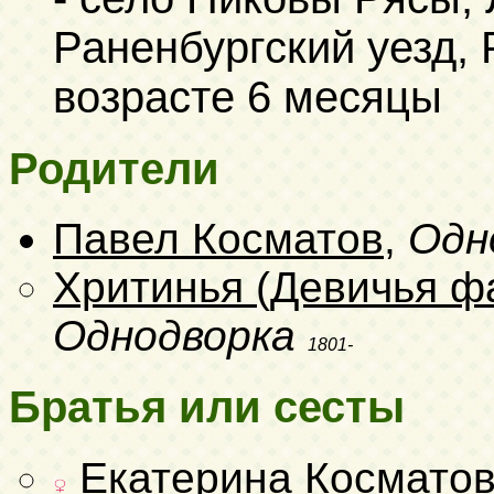
Раненбургский уезд, 
возрасте 6 месяцы
Родители
Павел Косматов
,
Одн
Хритинья (Девичья ф
Однодворка
1801-
Братья или сесты
Екатерина Космато