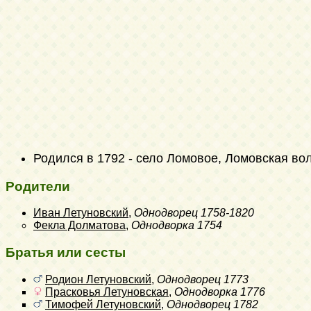
Родился в 1792 - село Ломовое, Ломовская вол
Родители
Иван Летуновский
,
Однодворец
1758-1820
Фекла Долматова
,
Однодворка
1754
Братья или сесты
Родион Летуновский
,
Однодворец
1773
Прасковья Летуновская
,
Однодворка
1776
Тимофей Летуновский
,
Однодворец
1782