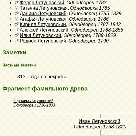
Федор Летуновский
,
Однодворец
1783
Татьяна Летуновская
,
Однодворка
1785
Даниил Летуновский
,
Однодворец
1785-1829
Агафья Летуновская
,
Однодворка
1786
Кирилл Летуновский
,
Однодворец
1787-1842
Алексей Летуновский
,
Однодворец
1788-1855
Илья Летуновский
,
Однодворец
1789-1829
Родион Летуновский
,
Однодворец
1790
Заметки
Частные заметки
1813 - отдан в рекруты
Фрагмент фамильного древа
Герасим Летуновский
,
Однодворец
1736-1803
|
|
Иван Летуновский
,
Однодворец
1758-1820
|