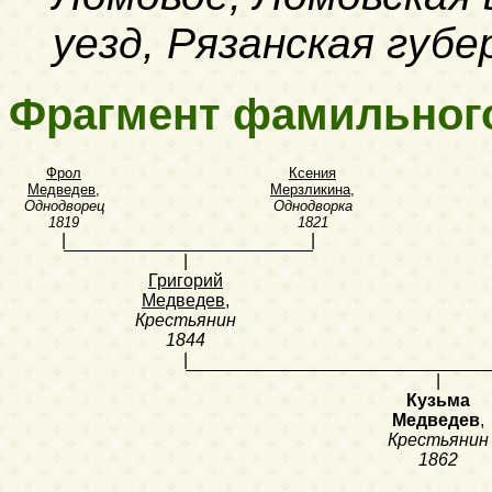
уезд, Рязанская губе
Фрагмент фамильног
Фрол
Ксения
Медведев
,
Мерзликина
,
Однодворец
Однодворка
1819
1821
|
|
|
Григорий
Медведев
,
Крестьянин
1844
|
|
Кузьма
Медведев
,
Крестьянин
1862