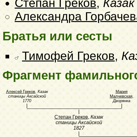
Степан Греков
,
Казак
Александра Горбачев
Братья или сесты
Тимофей Греков
,
Ка
Фрагмент фамильног
Алексей Греков
,
Казак
Мария
станицы Аксайской
Малчевская
,
1770
Дворянка
|
|
|
Степан Греков
,
Казак
станицы Аксайской
1827
|