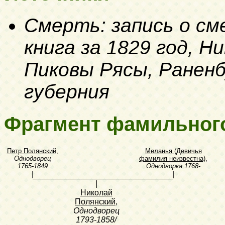
Смерть: запись о с
книга за 1829 год, Н
Пиковы Рясы, Раненб
губерния
Фрагмент фамильног
Петр Полянский
,
Меланья (Девичья
Однодворец
фамилия неизвестна)
,
1765-1849
Однодворка
1768-
|
|
|
Николай
Полянский
,
Однодворец
1793-1858/