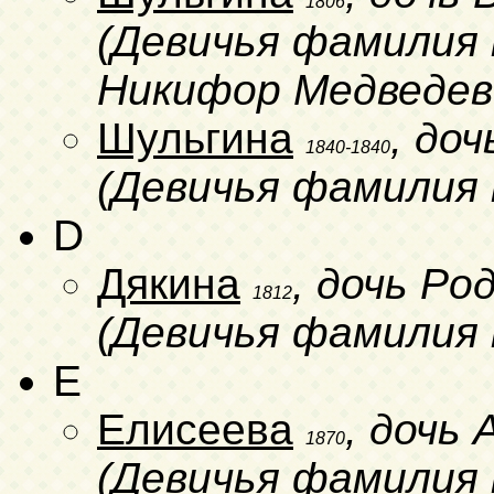
1806
(Девичья фамилия н
Никифор Медведев
Шульгина
, до
1840-1840
(Девичья фамилия 
D
Дякина
, дочь Ро
1812
(Девичья фамилия 
E
Елисеева
, дочь
1870
(Девичья фамилия н