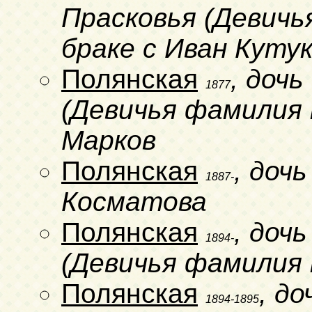
Прасковья (Девичь
браке с Иван Куту
Полянская
, доч
1877
(Девичья фамилия н
Марков
Полянская
, доч
1887-
Косматова
Полянская
, доч
1894-
(Девичья фамилия 
Полянская
, д
1894-1895