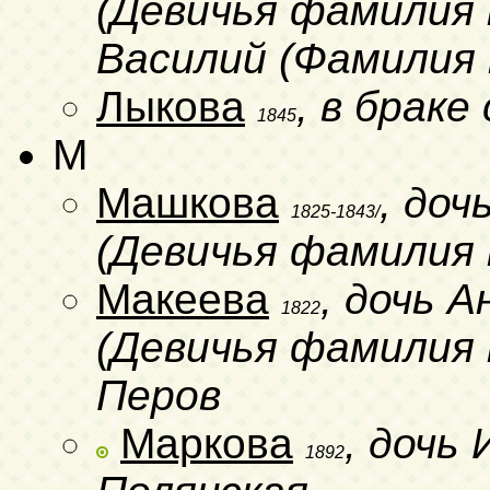
(Девичья фамилия н
Василий (Фамилия 
Лыкова
, в брак
1845
M
Машкова
, доч
1825-1843/
(Девичья фамилия 
Макеева
, дочь 
1822
(Девичья фамилия н
Перов
Маркова
, дочь
1892