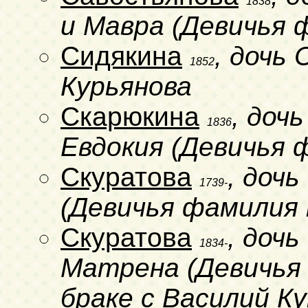
1838
и Мавра (Девичья 
Сидякина
, дочь
1852
Курьянова
Скарюкина
, доч
1836
Евдокия (Девичья 
Скуратова
, доч
1739-
(Девичья фамилия 
Скуратова
, доч
1834-
Матрена (Девичья 
браке с Василий К