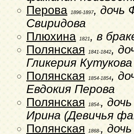
Перова
, дочь
1896-1897
Свиридова
Плюхина
, в бра
1821
Полянская
, д
1841-1842
Гликерия Кутукова
Полянская
, д
1854-1854
Евдокия Перова
Полянская
, доч
1854-
Ирина (Девичья фа
Полянская
, доч
1868-