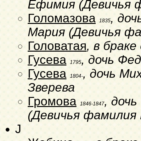
Ефимия (Девичья 
Голомазова
, до
1835
Мария (Девичья фа
Головатая
, в брак
Гусева
, дочь Фе
1795
Гусева
, дочь Ми
1804-
Зверева
Громова
, доч
1846-1847
(Девичья фамилия 
J