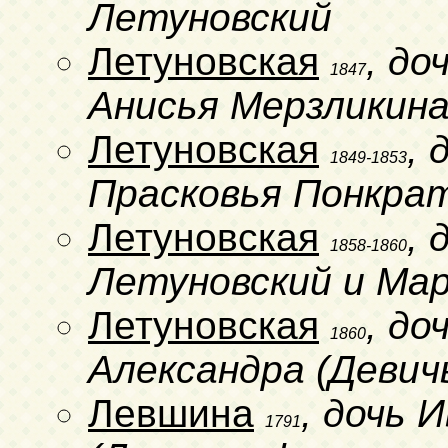
Летуновский
Летуновская
, до
1847
Анисья Мерзликин
Летуновская
, 
1849-1853
Прасковья Понкра
Летуновская
,
1858-1860
Летуновский и Ма
Летуновская
, до
1860
Александра (Девич
Левшина
, дочь 
1791