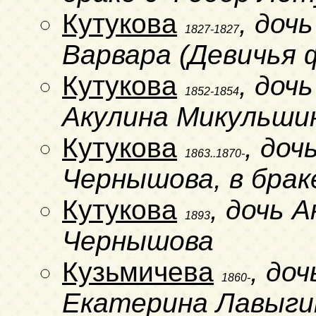
Кутукова
, доч
1827-1827
Варвара (Девичья 
Кутукова
, доч
1852-1854
Акулина Микульши
Кутукова
, доч
1863..1870-
Чернышова, в брак
Кутукова
, дочь 
1893
Чернышова
Кузьмичева
, до
1860-
Екатерина Лавыги