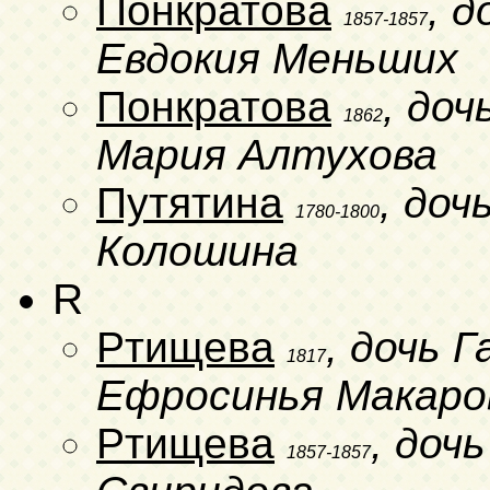
Понкратова
, 
1857-1857
Евдокия Меньших
Понкратова
, до
1862
Мария Алтухова
Путятина
, до
1780-1800
Колошина
R
Ртищева
, дочь 
1817
Ефросинья Макаро
Ртищева
, доч
1857-1857