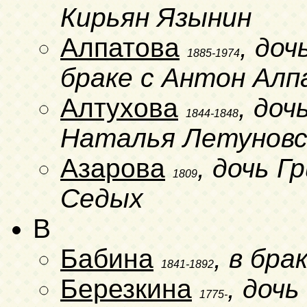
Кирьян Язынин
Алпатова
, до
1885-1974
браке с Антон Ал
Алтухова
, до
1844-1848
Наталья Летуновс
Азарова
, дочь Г
1809
Седых
B
Бабина
, в бра
1841-1892
Березкина
, доч
1775-