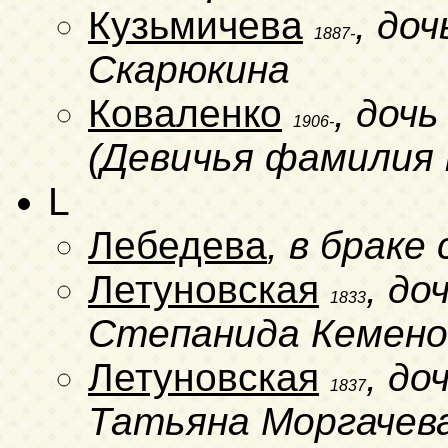
Кузьмичева
, до
1887-
Скарюкина
Коваленко
, доч
1906-
(Девичья фамилия 
L
Лебедева
, в браке
Летуновская
, до
1833
Степанида Кемено
Летуновская
, до
1837
Татьяна Моргачева