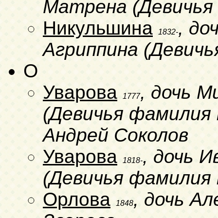
Матрена (Девичья
Никульшина
, до
1832-
Агриппина (Девичь
O
Уварова
, дочь М
1777
(Девичья фамилия н
Андрей Соколов
Уварова
, дочь 
1818-
(Девичья фамилия 
Орлова
, дочь А
1848