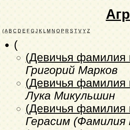
Аг
(
A
B
C
D
E
F
G
J
K
L
M
N
O
P
R
S
T
V
Y
Z
(
(Девичья фамилия 
Григорий Марков
(Девичья фамилия 
Лука Микульшин
(Девичья фамилия 
Герасим (Фамилия 