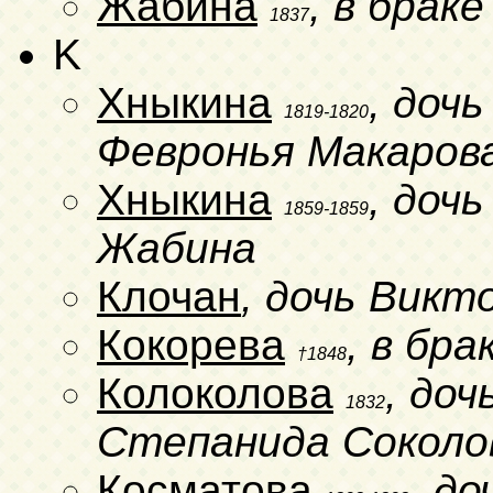
Жабина
, в брак
1837
K
Хныкина
, доч
1819-1820
Февронья Макаров
Хныкина
, доч
1859-1859
Жабина
Клочан
, дочь Викт
Кокорева
, в бр
†1848
Колоколова
, доч
1832
Степанида Соколо
Косматова
, д