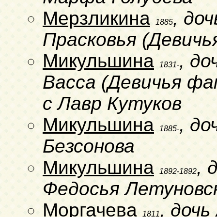
Мерзликина
, до
1885
Прасковья (Девичь
Микульшина
, д
1831-
Васса (Девичья фа
с Лавр Кутуков
Микульшина
, д
1885-
Безсонова
Микульшина
, 
1892-1892
Федосья Летуновс
Моргачева
, доч
1811