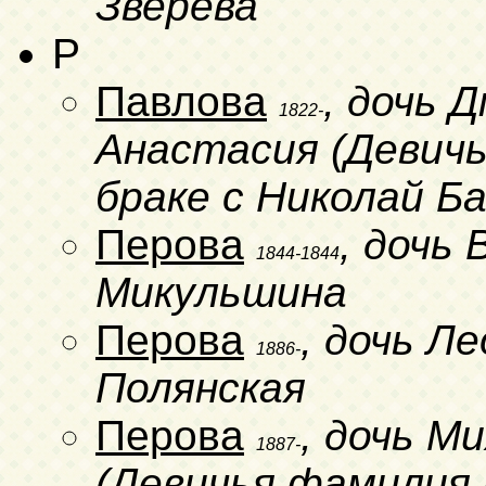
Зверева
P
Павлова
, дочь 
1822-
Анастасия (Девичь
браке с Николай Б
Перова
, дочь
1844-1844
Микульшина
Перова
, дочь Л
1886-
Полянская
Перова
, дочь М
1887-
(Девичья фамилия 