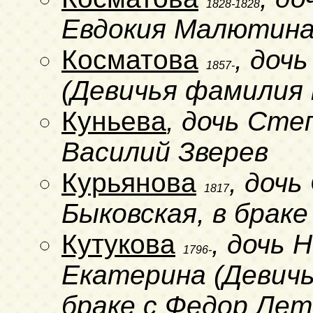
1828-1828
Евдокия Малютин
Косматова
, доч
1857-
(Девичья фамилия 
Куньева
, дочь Степ
Василий Зверев
Курьянова
, доч
1817
Быковская, в браке
Кутукова
, дочь 
1796-
Екатерина (Девичь
браке с Федор Лет