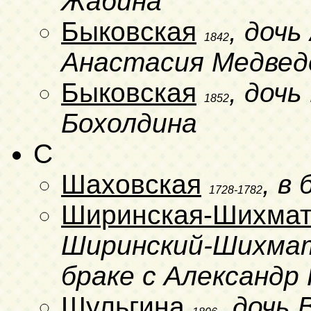
Жабина
Быковская
, доч
1842
Анастасия Медвед
Быковская
, доч
1852
Бохолдина
C
Шаховская
, в
1728-1782
Ширинская-Шихмат
Ширинский-Шихмато
браке с Александр
Шульгина
, дочь