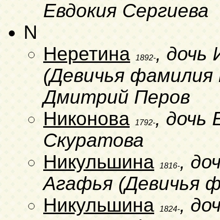
Евдокия Сергиева
N
Неретина
, дочь
1892-
(Девичья фамилия н
Дмитрий Перов
Никонова
, дочь
1792-
Скуратова
Никульшина
, д
1816-
Агафья (Девичья 
Никульшина
, до
1824-