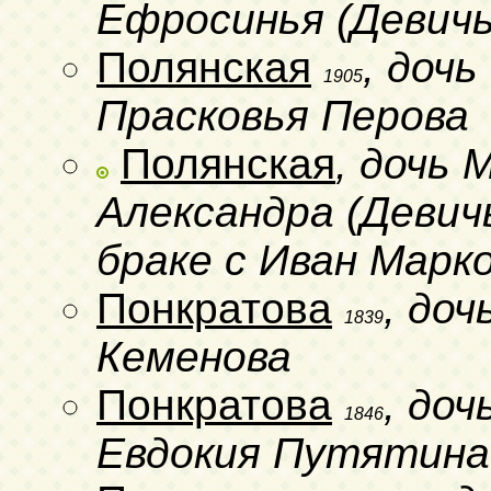
Ефросинья (Девич
Полянская
, доч
1905
Прасковья Перова
Полянская
, дочь 
Александра (Девич
браке с Иван Марк
Понкратова
, до
1839
Кеменова
Понкратова
, до
1846
Евдокия Путятина