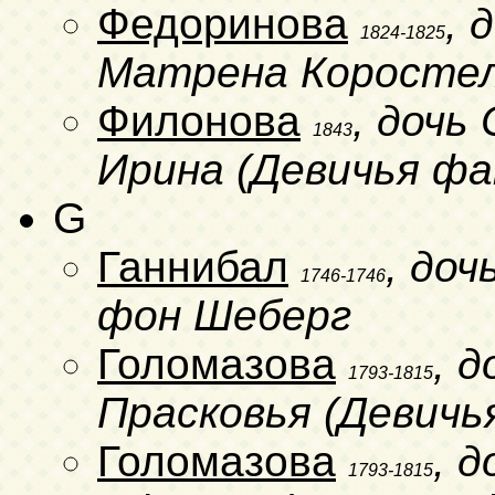
Федоринова
, 
1824-1825
Матрена Коросте
Филонова
, дочь
1843
Ирина (Девичья фа
G
Ганнибал
, до
1746-1746
фон Шеберг
Голомазова
, 
1793-1815
Прасковья (Девичь
Голомазова
, 
1793-1815