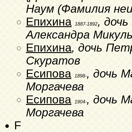
Наум (Фамилия не
Епихина
, доч
1887-1892
Александра Микул
Епихина
, дочь Пет
Скуратов
Есипова
, дочь 
1898-
Моргачева
Есипова
, дочь 
1904-
Моргачева
F