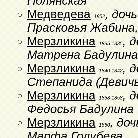
Полянская
Медведева
, доч
1852
Прасковья Жабина,
Мерзликина
, 
1835-1835
Матрена Бадулина
Мерзликина
, 
1840-1842
Степанида (Девич
Мерзликина
, 
1858-1858
Федосья Бадулина
Мерзликина
, до
1860
Марфа Голубева