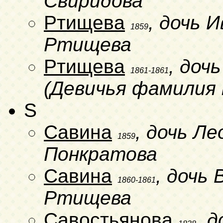
Свиридова
Ртищева
, дочь 
1859
Ртищева
Ртищева
, доч
1861-1861
(Девичья фамилия 
S
Савина
, дочь Л
1859
Понкратова
Савина
, дочь
1860-1861
Ртищева
Савостьянова
, 