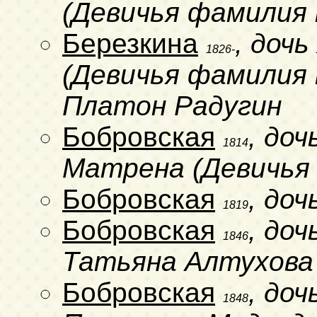
(Девичья фамилия 
Березкина
, доч
1826-
(Девичья фамилия н
Платон Радугин
Бобровская
, доч
1814
Матрена (Девичья
Бобровская
, до
1819
Бобровская
, до
1846
Татьяна Алтухова
Бобровская
, до
1848