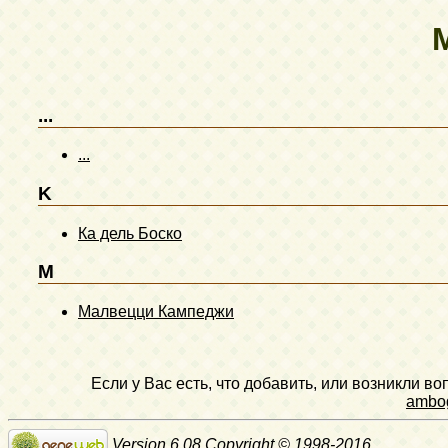
...
...
K
Ка дель Боско
M
Малвецци Кампеджи
Если у Вас есть, что добавить, или возникли в
ambo
Version 6.08 Copyright © 1998-2016