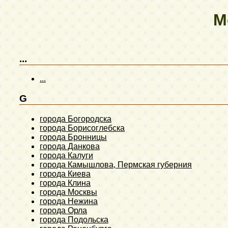
М
...
...
G
города Богородска
города Борисоглебска
города Бронницы
города Данкова
города Калуги
города Камышлова, Пермская губерния
города Киева
города Клина
города Москвы
города Нежина
города Орла
города Подольска