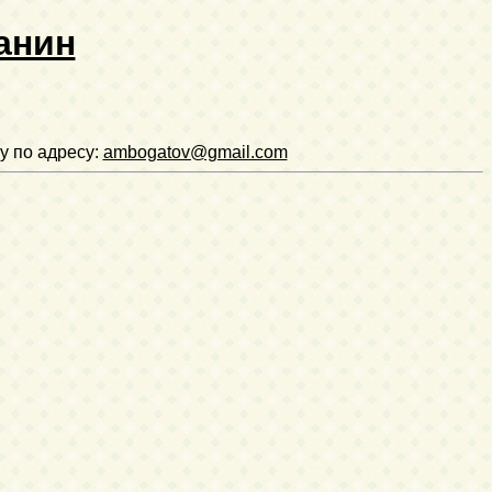
анин
у по адресу:
ambogatov@gmail.com