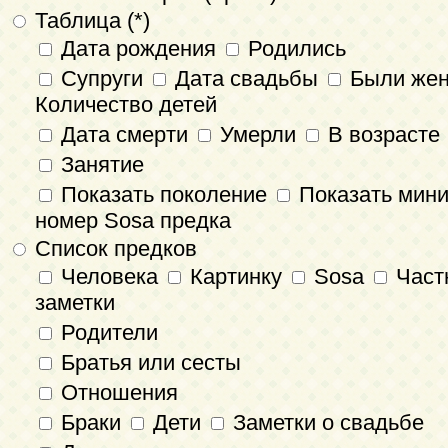
Таблица (*)
Дата рождения
Родились
Супруги
Дата свадьбы
Были же
Количество детей
Дата смерти
Умерли
В возрасте
Занятие
Показать поколение
Показать мин
номер Sosa предка
Список предков
Человека
Картинку
Sosa
Част
заметки
Родители
Братья или сесты
Отношения
Браки
Дети
Заметки о свадьбе