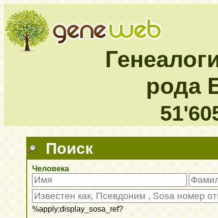
Генеалог
рода 
51'60
Поиск
Человека
%apply;display_sosa_ref?