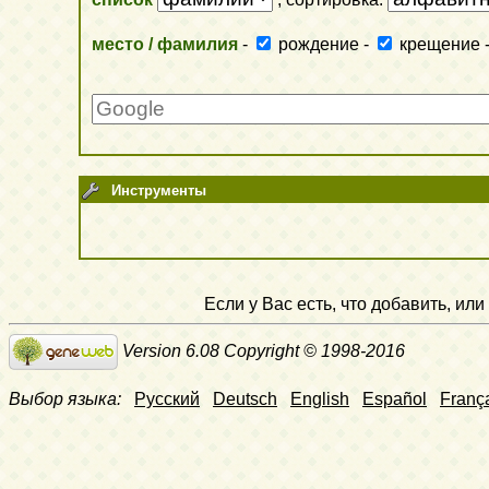
место / фамилия
-
рождение
-
крещение
Инструменты
Если у Вас есть, что добавить, и
Version 6.08 Copyright © 1998-2016
Выбор языка:
Русский
Deutsch
English
Español
Franç