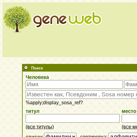
Поиск
Человека
%apply;display_sosa_ref?
титул
место
(все титулы)
(все м
список
, сортировка: